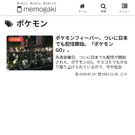
ホーム
検索
メニュー
ポケモン
ポケモンフィーバー。ついに日本
その他
でも配信開始。「ポケモン
GO」。
先週金曜日、ついに日本でも配信が開始
された、ポケモンGO。マスコミでもかな
り取り上げられているので、今や社会現
象化している状況。あちこちで人だかり
2016.07.25
2021.11.02
0
ができて、夜になってもスマホ片手に、
いい大人がそこらじゅうで集まってる。
他人事と思っていたけど...