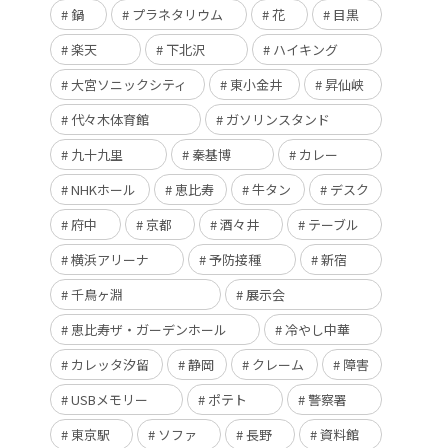
鍋
プラネタリウム
花
目黒
楽天
下北沢
ハイキング
大宮ソニックシティ
東小金井
昇仙峡
代々木体育館
ガソリンスタンド
九十九里
秦基博
カレー
NHKホール
恵比寿
牛タン
デスク
府中
京都
酒々井
テーブル
横浜アリーナ
予防接種
新宿
千鳥ヶ淵
展示会
恵比寿ザ・ガーデンホール
冷やし中華
カレッタ汐留
静岡
クレーム
障害
USBメモリー
ポテト
警察署
東京駅
ソファ
長野
資料館