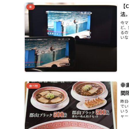
【
車
法。
今マ
ど、
るの
いな
幸
食べ物
間
昨日
でい
いう
ャー