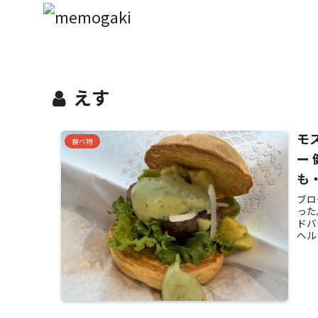
えす
モ
食べ物
ー
も
ブロ
った
ドバ
ヘル