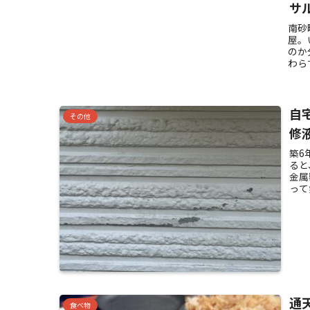
サ
南砂
屋。
のか
わら
自
その他
修
築6
ると
金属
って
通
食べ物