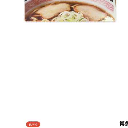
博
食べ物