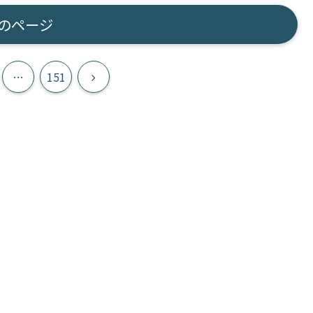
のページ
次
…
151
へ