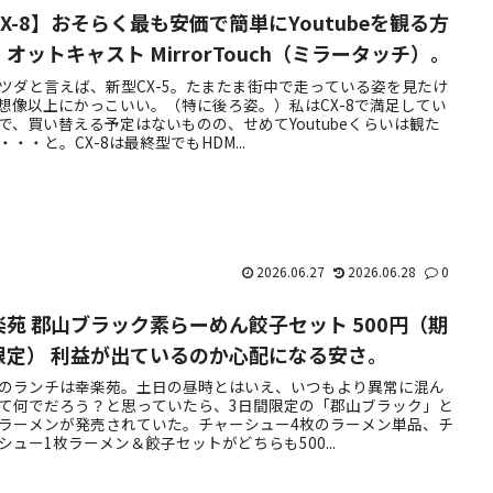
CX-8】おそらく最も安価で簡単にYoutubeを観る方
オットキャスト MirrorTouch（ミラータッチ）。
ツダと言えば、新型CX-5。たまたま街中で走っている姿を見たけ
想像以上にかっこいい。（特に後ろ姿。）私はCX-8で満足してい
で、買い替える予定はないものの、せめてYoutubeくらいは観た
・・・と。CX-8は最終型でもHDM...
2026.06.27
2026.06.28
0
楽苑 郡山ブラック素らーめん餃子セット 500円（期
限定） 利益が出ているのか心配になる安さ。
のランチは幸楽苑。土日の昼時とはいえ、いつもより異常に混ん
て何でだろう？と思っていたら、3日間限定の「郡山ブラック」と
ラーメンが発売されていた。チャーシュー4枚のラーメン単品、チ
シュー1枚ラーメン＆餃子セットがどちらも500...