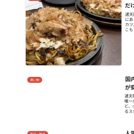
だ
通天
にあ
カツ
こも
国
買い物
が
通天
唯一
ど、
るス
人
旅行・散歩