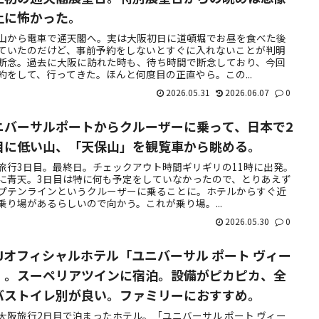
上に怖かった。
山から電車で通天閣へ。実は大阪初日に道頓堀でお昼を食べた後
ていたのだけど、事前予約をしないとすぐに入れないことが判明
断念。過去に大阪に訪れた時も、待ち時間で断念しており、今回
約をして、行ってきた。ほんと何度目の正直やら。この...
2026.05.31
2026.06.07
0
ニバーサルポートからクルーザーに乗って、日本で2
目に低い山、「天保山」を観覧車から眺める。
旅行3日目。最終日。チェックアウト時間ギリギリの11時に出発。
に青天。3日目は特に何も予定をしていなかったので、とりあえず
プテンラインというクルーザーに乗ることに。ホテルからすぐ近
乗り場があるらしいので向かう。これが乗り場。...
2026.05.30
0
SJオフィシャルホテル「ユニバーサル ポート ヴィー
」。スーペリアツインに宿泊。設備がピカピカ、全
バストイレ別が良い。ファミリーにおすすめ。
大阪旅行2日目で泊まったホテル。「ユニバーサル ポート ヴィー