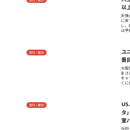
以
天保
に来
し、
は予
ユ
旅行・散歩
番
大阪
まさ
キャ
くに
U
旅行・散歩
タ
室
今回