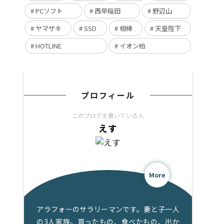
PCソフト
西早稲田
野辺山
ヤマザキ
SSD
相棒
天皇陛下
HOTLINE
イオン柏
プロフィール
このブログを書いている人
えす
More
アラフォーのサラリーマンです。妻と子一人
の3人家族。買ったもの、食べたもの、出か