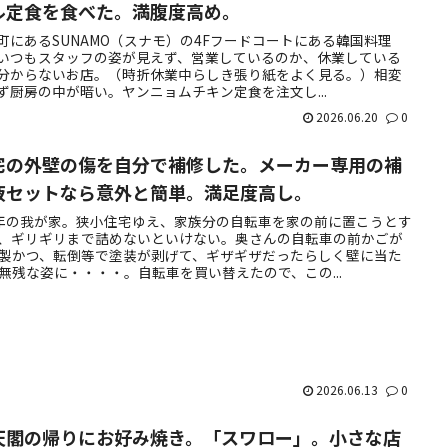
ル定食を食べた。満腹度高め。
町にあるSUNAMO（スナモ）の4Fフードコートにある韓国料理
いつもスタッフの姿が見えず、営業しているのか、休業している
分からないお店。（時折休業中らしき張り紙をよく見る。）相変
ず厨房の中が暗い。ヤンニョムチキン定食を注文し...
2026.06.20
0
宅の外壁の傷を自分で補修した。メーカー専用の補
液セットなら意外と簡単。満足度高し。
年の我が家。狭小住宅ゆえ、家族分の自転車を家の前に置こうとす
、ギリギリまで詰めないといけない。奥さんの自転車の前かごが
製かつ、転倒等で塗装が剥げて、ギザギザだったらしく壁に当た
無残な姿に・・・・。自転車を買い替えたので、この...
2026.06.13
0
天閣の帰りにお好み焼き。「スワロー」。小さな店