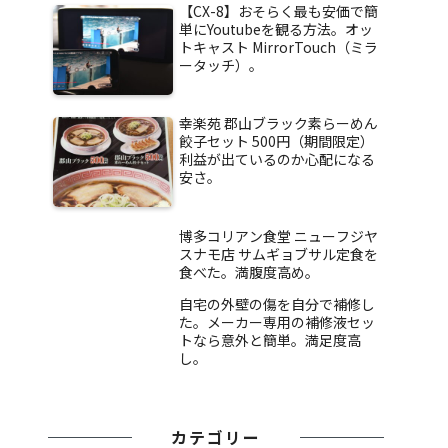
【CX-8】おそらく最も安価で簡
単にYoutubeを観る方法。オッ
トキャスト MirrorTouch（ミラ
ータッチ）。
幸楽苑 郡山ブラック素らーめん
餃子セット 500円（期間限定）
利益が出ているのか心配になる
安さ。
博多コリアン食堂 ニューフジヤ
スナモ店 サムギョブサル定食を
食べた。満腹度高め。
自宅の外壁の傷を自分で補修し
た。メーカー専用の補修液セッ
トなら意外と簡単。満足度高
し。
カテゴリー