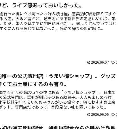
けど、ライブ感あっておいしかった。
閣行った後に立ち寄ったお好み焼き屋。恵美須町駅を降りてすぐ
るお店。大阪と言えど、通天閣がある新世界の定番はやはり、串
。ただ、串カツはすでに初日に食べたし、何より混んでいてはど
すぐに入れる感じではなかった。諦めて帰りの新幹線に...
2026.06.07
0
内唯一の公式専門店「うまい棒ショップ」。グッズ
安くてお土産にするのも有り。
閣すぐ近くの商店街？の中にある「うまい棒ショップ」。日本で
の公式専門店。誰もが馴染みのある駄菓子。大人も楽しめるけ
小学校低学年くらいのお子さんがいる場合は、特におすすめ出来
ポット。専門店だけあって、普段見ない味も置いてあった...
2026.06.06
0
生初の通天閣展望台。特別展望台からの眺めは想像