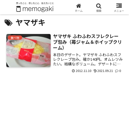
ホーム
検索
メニュー
ヤマザキ
ヤマザキ ふわふわスフレクレー
食べ物
プ包み（苺ジャム＆ホイップクリ
ーム）
本日のデザート。ヤマザキ ふわふわスフ
レクレープ包み。確か140円。オムレツみ
たい。結構なボリューム。デザートにし
ては多すぎるぐらい。ふわふわというネ
2012.11.10
2021.09.21
0
ーミングは微妙な気がする。どちらかと
いうと、ズッシリ。食べごたえは十分。
味は、まぁまぁ。