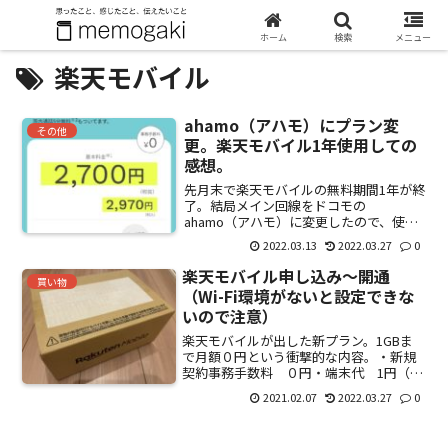
ホーム
検索
メニュー
楽天モバイル
ahamo（アハモ）にプラン変
その他
更。楽天モバイル1年使用しての
感想。
先月末で楽天モバイルの無料期間1年が終
了。結局メイン回線をドコモの
ahamo（アハモ）に変更したので、使用
感などを書いておこうと思う。変更した
2022.03.13
2022.03.27
0
理由・エリアは増えたけど、建物内の電
波が弱い。契約当初都内の自宅ですら、
楽天モバイル申し込み～開通
買い物
圏外になることも多かった状...
（Wi-Fi環境がないと設定できな
いので注意）
楽天モバイルが出した新プラン。1GBま
で月額０円という衝撃的な内容。・新規
契約事務手数料 ０円・端末代 1円（楽
天Mini、契約時限定）・1年間 楽天エリ
2021.02.07
2022.03.27
0
アデータ無制限で無料最低継続利用期間
なし、解約手数料なし、更に楽天ポイン
ト 7000円...