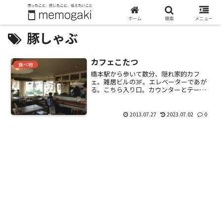
ホーム
検索
メニュー
豚しゃぶ
カフェこたつ
食べ物
橋本駅から歩いて数分、隠れ家的カフ
ェ。雑居ビルの3F。エレベーターであが
る。こちら入り口。カウンターとテーブ
ル席有り。そんなに広くないけど、窓が
多いので、開放的。ランチメニュー。ド
リンク、デザート付きのセットで1,000
2013.07.27
2023.07.02
0
円。メニューはシンプ...