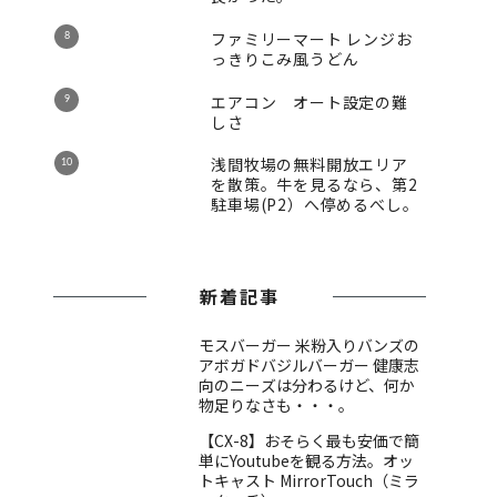
ファミリーマート レンジお
っきりこみ風うどん
エアコン オート設定の難
しさ
浅間牧場の無料開放エリア
を散策。牛を見るなら、第2
駐車場(P2）へ停めるべし。
新着記事
モスバーガー 米粉入りバンズの
アボガドバジルバーガー 健康志
向のニーズは分わるけど、何か
物足りなさも・・・。
【CX-8】おそらく最も安価で簡
単にYoutubeを観る方法。オッ
トキャスト MirrorTouch（ミラ