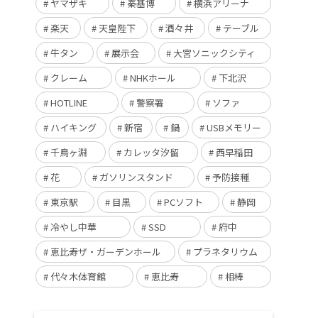
ヤマザキ
秦基博
横浜アリーナ
楽天
天皇陛下
酒々井
テーブル
牛タン
展示会
大宮ソニックシティ
クレーム
NHKホール
下北沢
HOTLINE
警察署
ソファ
ハイキング
新宿
鍋
USBメモリー
千鳥ヶ淵
カレッタ汐留
西早稲田
花
ガソリンスタンド
予防接種
東京駅
目黒
PCソフト
静岡
冷やし中華
SSD
府中
恵比寿ザ・ガーデンホール
プラネタリウム
代々木体育館
恵比寿
相棒