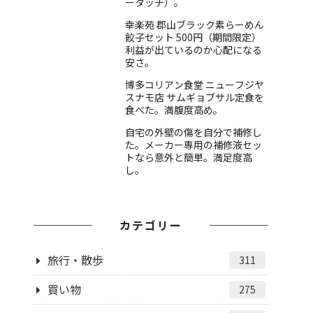
ータッチ）。
幸楽苑 郡山ブラック素らーめん
餃子セット 500円（期間限定）
利益が出ているのか心配になる
安さ。
博多コリアン食堂 ニューフジヤ
スナモ店 サムギョブサル定食を
食べた。満腹度高め。
自宅の外壁の傷を自分で補修し
た。メーカー専用の補修液セッ
トなら意外と簡単。満足度高
し。
カテゴリー
旅行・散歩
311
買い物
275