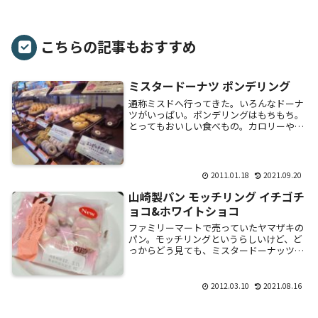
こちらの記事もおすすめ
ミスタードーナツ ポンデリング
通称ミスドへ行ってきた。いろんなドーナ
ツがいっぱい。ポンデリングはもちもち。
とってもおいしい食べもの。カロリーや糖
分気にしなければ・・。
2011.01.18
2021.09.20
山崎製パン モッチリング イチゴチ
ョコ&ホワイトショコ
ファミリーマートで売っていたヤマザキの
パン。モッチリングというらしいけど、ど
っからどう見ても、ミスタードーナッツの
ポンデ・・・・。カロリーは見ないほうが
良いかも。確かにモチモチ。味も形も本家
にそっくり...
2012.03.10
2021.08.16