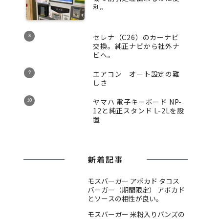
利。
セレナ（C26）のカーナビ
交換。純正ナビから社外ナ
ビへ。
エアコン オート設定の難
しさ
ヤマハ 電子キーボード NP-
12と純正スタンド L-2Lを設
置
新着記事
モスバーガー アボカド タコス
バーガー（期間限定） アボカド
とソースの相性が良い。
モスバーガー 米粉入りバンズの