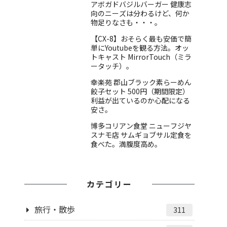
アボガドバジルバーガー 健康志
向のニーズは分わるけど、何か
物足りなさも・・・。
【CX-8】おそらく最も安価で簡
単にYoutubeを観る方法。オッ
トキャスト MirrorTouch（ミラ
ータッチ）。
幸楽苑 郡山ブラック素らーめん
餃子セット 500円（期間限定）
利益が出ているのか心配になる
安さ。
博多コリアン食堂 ニューフジヤ
スナモ店 サムギョブサル定食を
食べた。満腹度高め。
カテゴリー
旅行・散歩
311