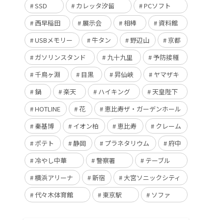
SSD
カレッタ汐留
PCソフト
西早稲田
展示会
相棒
資料館
USBメモリー
牛タン
野辺山
京都
ガソリンスタンド
九十九里
予防接種
千鳥ヶ淵
目黒
昇仙峡
ヤマザキ
鍋
楽天
ハイキング
天皇陛下
HOTLINE
花
恵比寿ザ・ガーデンホール
秦基博
イオン柏
恵比寿
クレーム
ポテト
静岡
プラネタリウム
府中
冷やし中華
警察署
テーブル
横浜アリーナ
新宿
大宮ソニックシティ
代々木体育館
東京駅
ソファ