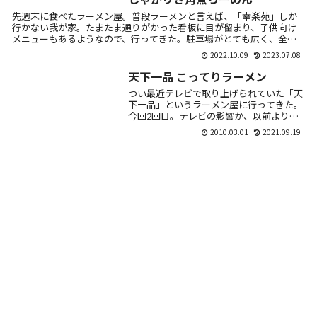
先週末に食べたラーメン屋。普段ラーメンと言えば、「幸楽苑」しか
行かない我が家。たまたま通りがかった看板に目が留まり、子供向け
メニューもあるようなので、行ってきた。駐車場がとても広く、全面
ガラス張り、明...
2022.10.09
2023.07.08
天下一品 こってりラーメン
つい最近テレビで取り上げられていた「天
下一品」というラーメン屋に行ってきた。
今回2回目。テレビの影響か、以前よりも
ずいぶん混んでた。これはすごい宣伝効
2010.03.01
2021.09.19
果。一番有名な「こってりラーメン」 並
700円鶏が...