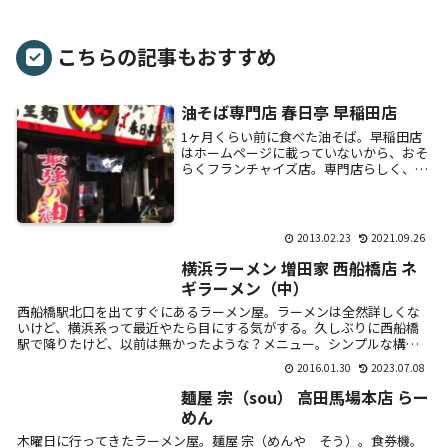
こちらの記事もおすすめ
油そば専門店 春日亭 早稲田店
1ヶ月くらい前に食べた油そば。早稲田店
はホームページに載っていないから、おそ
らくフランチャイズ店。専門店らしく、複
数の種類のメニュー。お得な時間がある模
様。食券機。麺の量を細かく選べる。一番
基本と思わ...
2013.02.23
2021.09.26
横浜ラーメン 増田家 西船橋店 ネ
ギラーメン（中）
西船橋駅北口を出てすぐにあるラーメン屋。ラーメンは全然詳しくな
いけど、横浜系って最近やたら目にする気がする。久しぶりに西船橋
駅で降りたけど、以前は無かったような？メニュー。シンプルな構
成。ネギラーメン...
2016.01.30
2023.07.08
麺屋 宗（sou） 高田馬場本店 らー
めん
木曜日に行ってきたラーメン屋。麺屋 宗（めんや そう）。食券機。