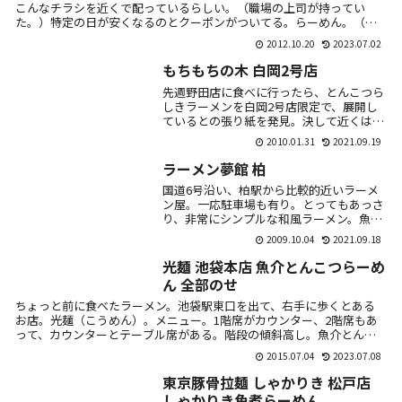
こんなチラシを近くで配っているらしい。（職場の上司が持ってい
た。）特定の日が安くなるのとクーポンがついてる。らーめん。（通
常は750円。...
2012.10.20
2023.07.02
もちもちの木 白岡2号店
先週野田店に食べに行ったら、とんこつら
しきラーメンを白岡2号店限定で、展開し
ているとの張り紙を発見。決して近くはな
いのだけど、友人と行って来た。白岡店と
2010.01.31
2021.09.19
は数百メートルしか離れてない。到着する
と、とんこ...
ラーメン夢館 柏
国道6号沿い、柏駅から比較的近いラーメ
ン屋。一応駐車場も有り。とってもあっさ
り、非常にシンプルな和風ラーメン。魚介
だし。700円。いろいろトッピング。カラ
2009.10.04
2021.09.18
オケ。十五夜の月。望遠レンズが無いと厳
しい。
光麺 池袋本店 魚介とんこつらーめ
ん 全部のせ
ちょっと前に食べたラーメン。池袋駅東口を出て、右手に歩くとある
お店。光麺（こうめん）。メニュー。1階席がカウンター、2階席もあ
って、カウンターとテーブル席がある。階段の傾斜高し。魚介とんこ
つらーめんの...
2015.07.04
2023.07.08
東京豚骨拉麺 しゃかりき 松戸店
しゃかりき角煮らーめん