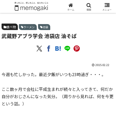
ホーム
食べ物
武蔵野アブラ学会 池袋店 油そば
ホーム
検索
メニュー
食べ物
ラーメン
池袋
武蔵野アブラ学会 池袋店 油そば
2015.02.22
今週も忙しかった。最近夕飯がいつも23時過ぎ・・・。
ここ数ヶ月で会社に平成生まれが続々と入ってきて、何だか
自分がおじさんになった気分。（周りから見れば、何を今更
という話。）