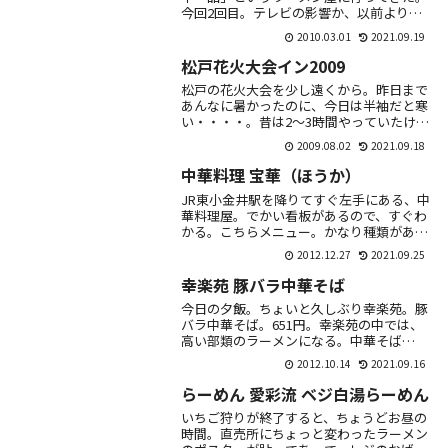
今回2回目。テレビの影響か、以前よりも
ずいぶん混んでた。これはすごい宣伝効
2010.03.01
2021.09.19
果。一番有名な「こってりラーメン」 並
700円鶏が...
松戸花火大会イン2009
松戸の花火大会を少し遠くから。昨日まで
あんなに暑かったのに、今日は半袖だと寒
い・・・・。昔は2～3時間やっていたけ
ど、今年は約1時間。景気が悪くて、花火
2009.08.02
2021.09.18
大会そのものが中止になっているところ
が、多いみた...
中華料理 宝華（ほうか）
JR東小金井駅を降りてすぐ左手にある、中
華料理屋。でかい看板があるので、すぐわ
かる。こちらメニュー。かなり種類があ
る。一品ものにライスをつけると、それな
2012.12.27
2021.09.25
りの値段に。この手の店にしては、ライス
が高いよう...
幸楽苑 豚バラ中華そば
今日の夕飯。ちょいと久しぶり幸楽苑。豚
バラ中華そば。651円。幸楽苑の中では、
高い部類のラーメンになる。中華そば
（304円）のチャーシューが豪華になった
2012.10.14
2021.09.16
という感じ。結構ボリュームはある。厚み
もまぁまぁ...
らーめん 愛彩流 ベジ白湯らーめん
いちご狩りが終了すると、ちょうどお昼の
時間。直売所にちょっと変わったラーメン