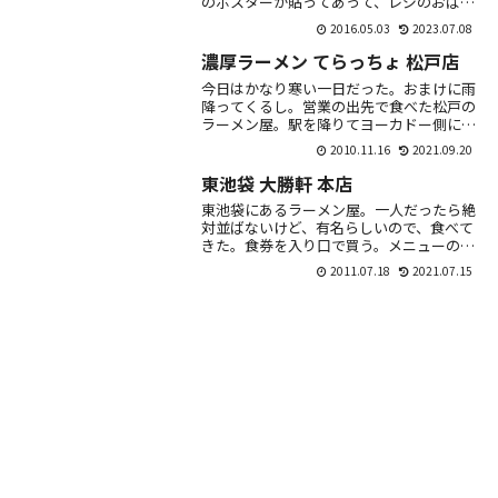
のポスターが貼ってあって、レジのおばち
ゃんにも薦められたので、行ってきた。ベ
2016.05.03
2023.07.08
ジ白湯らーめん。780円。他にも「とまと
らーめん...
濃厚ラーメン てらっちょ 松戸店
今日はかなり寒い一日だった。おまけに雨
降ってくるし。営業の出先で食べた松戸の
ラーメン屋。駅を降りてヨーカドー側に進
み、突き当たりを左に進んで5分程度。て
2010.11.16
2021.09.20
らっちょという変わったネーミング。看板
は派手目で...
東池袋 大勝軒 本店
東池袋にあるラーメン屋。一人だったら絶
対並ばないけど、有名らしいので、食べて
きた。食券を入り口で買う。メニューの基
本はつけ麵。麺が冷たいか、温かいかを選
2011.07.18
2021.07.15
ぶ。食券機の上には下記の張り紙。＊＊＊
＊＊＊＊＊...