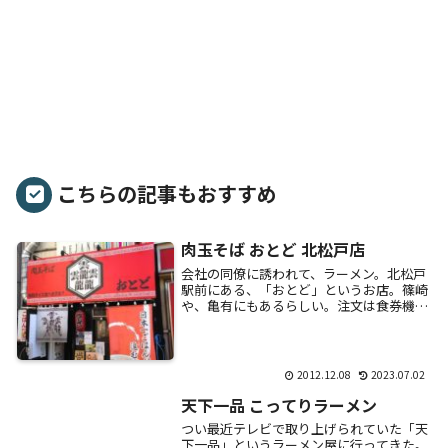
こちらの記事もおすすめ
肉玉そば おとど 北松戸店
会社の同僚に誘われて、ラーメン。北松戸
駅前にある、「おとど」というお店。篠崎
や、亀有にもあるらしい。注文は食券機。
一番オーソドックスな「肉玉そば」を選
択。700円。食券をお店の人に渡すと、に
んにくの有...
2012.12.08
2023.07.02
天下一品 こってりラーメン
つい最近テレビで取り上げられていた「天
下一品」というラーメン屋に行ってきた。