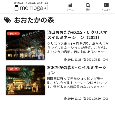
ホーム
検索
メニュー
おおたかの森
流山おおたかの森S・C クリスマ
その他
スイルミネーション（2011）
クリスマスまで1ヶ月を切り、あちらこち
らでイルミネーションが点灯。こちらは
おおたかの森駅。目の前にあるショッピ
ングモール。今年も大人でシックな雰囲
2011.11.28
2021.08.13
0
気。カラフル。小屋？赤丸。ツリー。こ
の太陽光パネルと深夜電力で大半をまか
おおたかの森S・C イルミネーシ
なっているらしい。夜は...
買い物
ョン
日曜日に行ってきたショッピングモー
ル。どこもイルミネーションはきれいで
す。雪だるま木普段買わないちょっと明
るめのネクタイを購入。いろんな割引で2
本8000円がなんと1000円に。さすがにこ
2010.11.10
2021.09.20
2
こまで値引きをしたら原価割れで
は・・・？