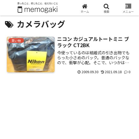
ホーム
検索
メニュー
カメラバッグ
ニコン カジュアルトートミニ ブ
買い物
ラック CT2BK
今使っているのは結婚式の引き出物でも
らった小さめのバック。普通のバックな
ので、衝撃が心配。そこで、いつかは買
おうと思っていたカメラ専用バックを購
2009.09.30
2021.09.18
0
入。いろいろお店やネットを見たけど、
いかにもカメラバックって言うのが嫌
で、おしゃれなものを調査。...