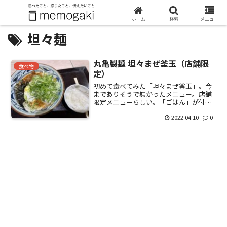
ホーム
検索
メニュー
坦々麺
丸亀製麺 坦々まぜ釜玉（店舗限
食べ物
定）
初めて食べてみた「坦々まぜ釜玉」。今
までありそうで無かったメニュー。店舗
限定メニューらしい。「ごはん」が付い
ている斬新なメニュー。このごはんに
2022.04.10
0
坦々肉を絡めて食べるようで。ごまだれ
のうどんに、坦々肉、2種類のねぎ、かつ
お粉、刻みのり、ラー油が...