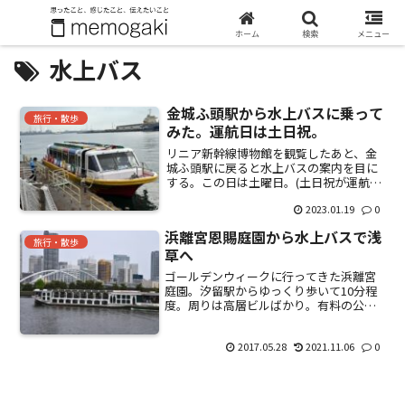
ホーム
検索
メニュー
水上バス
金城ふ頭駅から水上バスに乗って
旅行・散歩
みた。運航日は土日祝。
リニア新幹線博物館を観覧したあと、金
城ふ頭駅に戻ると水上バスの案内を目に
する。この日は土曜日。(土日祝が運航
日）時間もちょうど良いタイミングだっ
2023.01.19
0
たので、乗ってみることに。案内通り少
し歩くと、運航マップがどかーんと大き
浜離宮恩賜庭園から水上バスで浅
く設置されていた。最長で...
旅行・散歩
草へ
ゴールデンウィークに行ってきた浜離宮
庭園。汐留駅からゆっくり歩いて10分程
度。周りは高層ビルばかり。有料の公園
なので、入り口で300円を払う。始めて来
たけど、広い。(・ω・)ノ都内とは思えな
2017.05.28
2021.11.06
0
い大自然。緑豊か。とにかく広い。お茶
も飲める。Aセ...