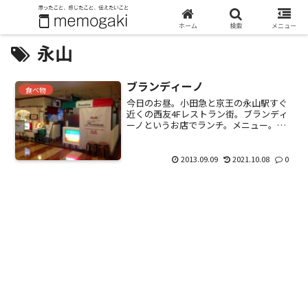
ホーム
検索
メニュー
永山
ブランディーノ
食べ物
今日のお昼。小田急と京王の永山駅すぐ
近くの西友4Fレストラン街。ブランディ
ーノというお店でランチ。メニュー。
11:00～15:00まで。普通というかシンプ
ル。サラダ100円、ビール200円と、とっ
てもリーズナブルでお財布にやさしい。
2013.09.09
2021.10.08
0
こちらが...