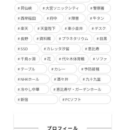
昇仙峡
大宮ソニックシティ
警察署
西早稲田
府中
障害
牛タン
楽天
天皇陛下
東小金井
デスク
長野
資料館
プラネタリウム
目黒
SSD
カレッタ汐留
恵比寿
千鳥ヶ淵
花
代々木体育館
ソファ
テーブル
カレー
予防接種
NHKホール
酒々井
九十九里
冷やし中華
恵比寿ザ・ガーデンホール
新宿
PCソフト
プロフィール