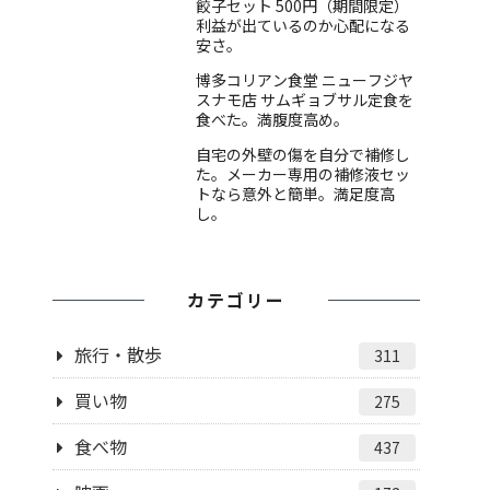
餃子セット 500円（期間限定）
利益が出ているのか心配になる
安さ。
博多コリアン食堂 ニューフジヤ
スナモ店 サムギョブサル定食を
食べた。満腹度高め。
自宅の外壁の傷を自分で補修し
た。メーカー専用の補修液セッ
トなら意外と簡単。満足度高
し。
カテゴリー
旅行・散歩
311
買い物
275
食べ物
437