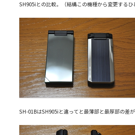
SH905iとの比較。（結構この機種から変更する
SH-01BはSH905iと違ってと最薄部と最厚部の差