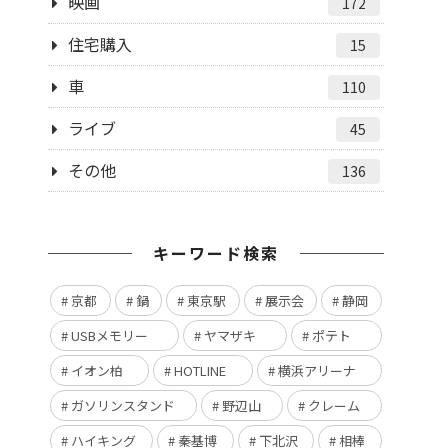
映画
172
住宅購入
15
車
110
ライブ
45
その他
136
キーワード検索
京都
鍋
東京駅
展示会
静岡
USBメモリー
ヤマザキ
ポテト
イオン柏
HOTLINE
横浜アリーナ
ガソリンスタンド
野辺山
クレーム
ハイキング
秦基博
下北沢
相棒