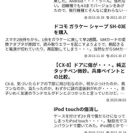
戻した。Android・・・・うーん。慣れな
い。旧機種でも4.0までバージョンをあげ
たので、現行機種とそんなに変わらないは
ずなのに・・・・。元々2台目スマホは、
2013.10.19
2021.10.17
電話とメール、おサイフケータイ専用で購
入...
ドコモ ガラケー シャープ SH-03E
を購入
スマホ2台持ちから、1台をガラケーに戻して早2週間。SIMカードの変
換アダプタが原因で、読み取りエラーを起こすようようで、朝起きる
と電源が切れていたり、再起動してしまう・・・。当然ながらSIMカー
ドの...
2013.11.10
2021.10.17
【CX-8】ドアに傷が・・・。純正
タッチペン微妙。兵庫ペイントと
の比較。
CX-8、気づいたらドアの下部に飛び石なのか、何かぶつけたのか、鳥
フンなのか、当たったのか、わずかに謎の塗装剥がれが・・・・。息
子いわく友達のランドセルがドンとぶつかったと言っていたけど、塗
料のような...
2025.08.02
iPod touchの傷消し
ケースを付けず2ヶ月で傷だらけになって
しまったiPod touch・・・・。駄目元でコ
ンパウンドで磨いてみた。iPod用とかでは
なく、本来車の補修で使用するやつ。最初
2010.12.01
2021.10.16