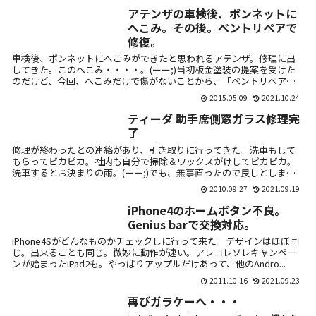
アテンザの車検後、ボンネットに
へこみ。その後。ベントリペアで
修復。
車検後、ボンネットにへこみができたと思われるアテンザ。修理に出
してきた。このへこみ・・・・。(ーー;)当初板金塗装の提案を受けた
のだけど、今回、へこみだけで傷がないことから、「ベントリペア」
という修理...
2015.05.09
2021.10.24
ティーダ 助手席側窓ガラス修理完
了
修理が終わったとの連絡があり、引き取りに行ってきた。洗車もして
もらってピカピカ。社内も自分で掃除＆ワックスがけしてピカピカ。
洗車するとお決まりの雨。(ーー;)でも、無事直ったので良しとしま
す。
2010.09.27
2021.09.19
iPhone4のホームボタン不良。
Genius barで交換対応。
iPhone4Sがどんなものかチェックしに行って来た。デザインはほぼ同
じ。出来ることも同じ。微妙に動作が速い。アレコレソレキャンペー
ンが始まったiPad2も。やっぱりアップルだけあって、他のAndro...
2011.10.16
2021.09.23
再びガラケーへ・・・