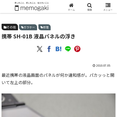
ホーム
その他
携帯 SH-01B 液晶パネルの浮き
ホーム
検索
メニュー
その他
ガラケー
修理
携帯 SH-01B 液晶パネルの浮き
2010.07.05
最近携帯の液晶画面のパネルが何か違和感が。パカッっと開
いて左上の部分。