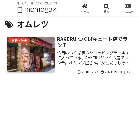
ホーム
検索
メニュー
オムレツ
RAKERU つくばキュート店でラ
旅行・散歩
ンチ
今日はつくば駅のショッピングモール3F
に入っている、RAKERUというお店でラ
ンチ。オムレツ屋さん。女性受けしそう
な店内。（実際、圧倒的に女性が多
2010.12.23
2021.09.20
2
い。）オムレツ。メニュー名忘れた。オ
ムレツ＋スープ＋ドリンクで800円くら
い。アップ。ご飯がち...