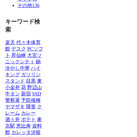
その他
136
キーワード検
索
楽天
代々木体育
館
デスク
PCソフ
ト
昇仙峡
大宮ソ
ニックシティ
鍋
冷やし中華
ハイ
キング
ガソリン
スタンド
目黒
東
小金井
花
野辺山
牛タン
新宿
SSD
警察署
予防接種
ヤマザキ
障害
ク
レーム
カレー
酒々井
ポテト
東
京駅
恵比寿
資料
館
カレッタ汐留