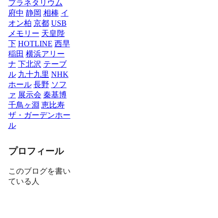
プラネタリウム
府中
静岡
相棒
イ
オン柏
京都
USB
メモリー
天皇陛
下
HOTLINE
西早
稲田
横浜アリー
ナ
下北沢
テーブ
ル
九十九里
NHK
ホール
長野
ソフ
ァ
展示会
秦基博
千鳥ヶ淵
恵比寿
ザ・ガーデンホー
ル
プロフィール
このブログを書い
ている人