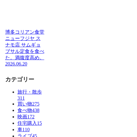
博多コリアン食堂
ニューフジヤ ス
ナモ店 サムギョ
ブサル定食を食べ
た。満腹度高め。
2026.06.20
カテゴリー
旅行・散歩
311
買い物
275
食べ物
438
映画
172
住宅購入
15
車
110
ライブ
45