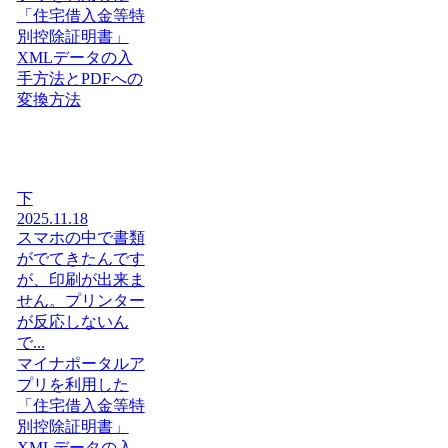
「住宅借入金等特
別控除証明書」
XMLデータの入
手方法とPDFへの
変換方法
下
2025.11.18
スマホの中で書類
がでてきたんです
が、印刷が出来ま
せん。プリンター
が反応しないん
で...
マイナポータルア
プリを利用した
「住宅借入金等特
別控除証明書」
XMLデータの入