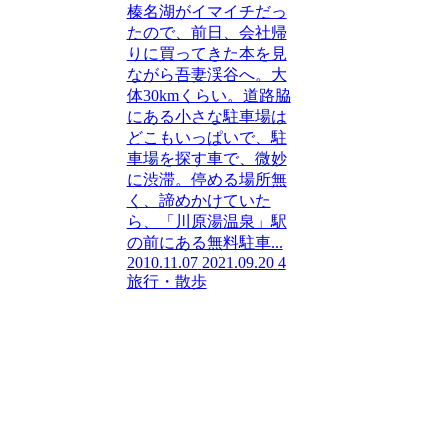
榛名湖がイマイチだっ
たので、前日、会社帰
りに買ってきた本を見
ながら吾妻渓谷へ。大
体30kmくらい。道路脇
にある小さな駐車場は
どこもいっぱいで、駐
車場を探す車で、微妙
に渋滞。停める場所無
く、諦めかけていた
ら、「川原湯温泉」駅
の前にある無料駐車...
2010.11.07
2021.09.20
4
旅行・散歩