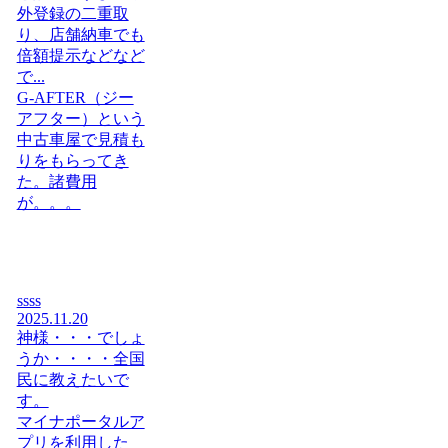
外登録の二重取
り、店舗納車でも
倍額提示などなど
で...
G-AFTER（ジー
アフター）という
中古車屋で見積も
りをもらってき
た。諸費用
が。。。
ssss
2025.11.20
神様・・・でしょ
うか・・・・全国
民に教えたいで
す。
マイナポータルア
プリを利用した