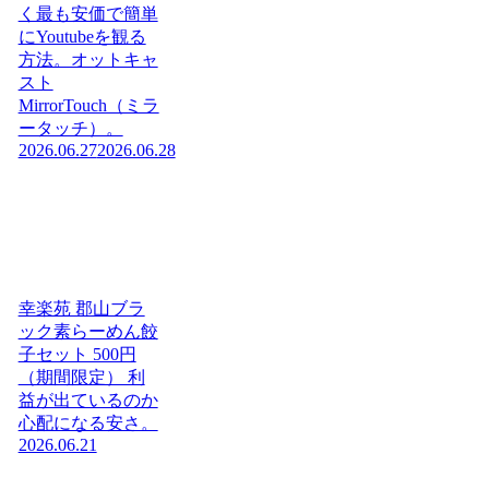
く最も安価で簡単
にYoutubeを観る
方法。オットキャ
スト
MirrorTouch（ミラ
ータッチ）。
2026.06.27
2026.06.28
幸楽苑 郡山ブラ
ック素らーめん餃
子セット 500円
（期間限定） 利
益が出ているのか
心配になる安さ。
2026.06.21