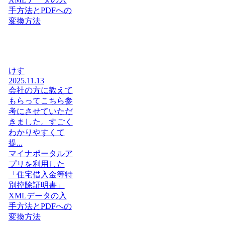
手方法とPDFへの
変換方法
けす
2025.11.13
会社の方に教えて
もらってこちら参
考にさせていただ
きました。すごく
わかりやすくて
提...
マイナポータルア
プリを利用した
「住宅借入金等特
別控除証明書」
XMLデータの入
手方法とPDFへの
変換方法