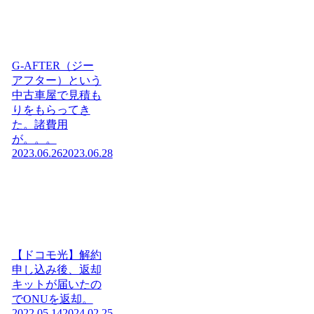
G-AFTER（ジー
アフター）という
中古車屋で見積も
りをもらってき
た。諸費用
が。。。
2023.06.26
2023.06.28
【ドコモ光】解約
申し込み後、返却
キットが届いたの
でONUを返却。
2022.05.14
2024.02.25