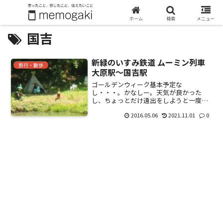
ホーム
検索
メニュー
国吉
新緑のいすみ鉄道 ムーミン列車
旅行・散歩
大原駅～国吉駅
ゴールデンウィーク基本予定な
し・・・。かなしー。天気が良かった
し、ちょっとだけ遠出をしようと一度乗
ってみたかった、いすみ鉄道に乗ってき
2016.05.06
2021.11.01
0
た。（一番の目的は大多喜町でふるさと
感謝券を使うことだけど・・・。）東京
方面から電車で行く場合、内房線から...