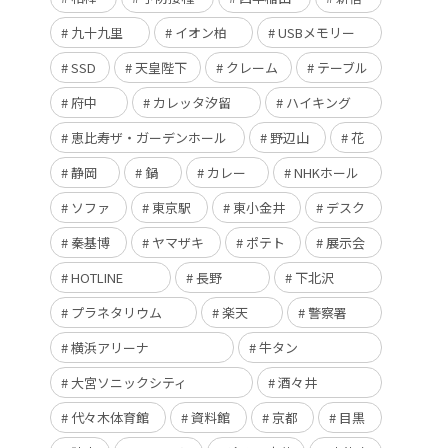
九十九里
イオン柏
USBメモリー
SSD
天皇陛下
クレーム
テーブル
府中
カレッタ汐留
ハイキング
恵比寿ザ・ガーデンホール
野辺山
花
静岡
鍋
カレー
NHKホール
ソファ
東京駅
東小金井
デスク
秦基博
ヤマザキ
ポテト
展示会
HOTLINE
長野
下北沢
プラネタリウム
楽天
警察署
横浜アリーナ
牛タン
大宮ソニックシティ
酒々井
代々木体育館
資料館
京都
目黒