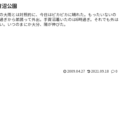
賀沼公園
の大雨とは対照的に、今日はピカピカに晴れた。もったいないの
過ぎから弟誘って外出。手賀沼着いたのは6時過ぎ。それでも外は
い。いつのまにか大分、陽が伸びた。
2009.04.27
2021.09.18
0