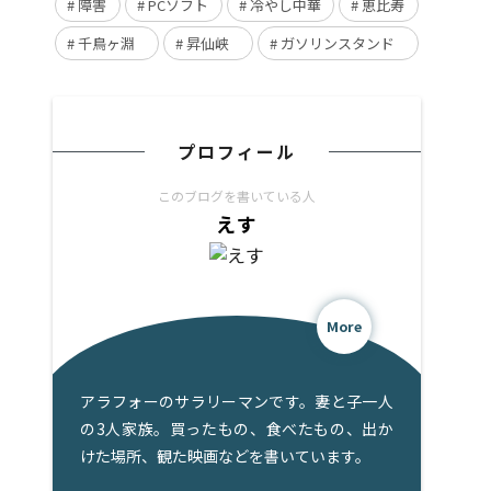
障害
PCソフト
冷やし中華
恵比寿
千鳥ヶ淵
昇仙峡
ガソリンスタンド
プロフィール
このブログを書いている人
えす
More
アラフォーのサラリーマンです。妻と子一人
の3人家族。買ったもの、食べたもの、出か
けた場所、観た映画などを書いています。