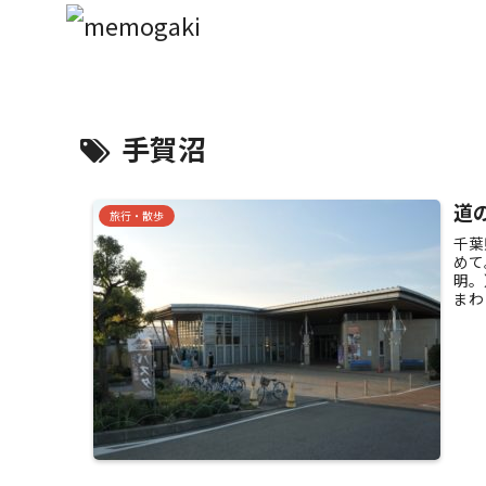
手賀沼
道
旅行・散歩
千葉
めて
明。
まわ