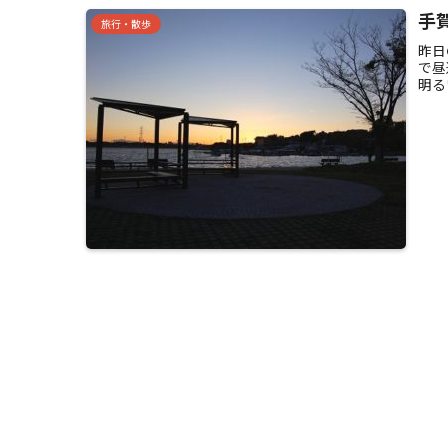
手
旅行・散歩
昨日
で昼
明る