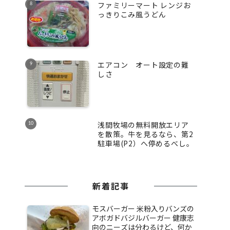
ファミリーマート レンジお
っきりこみ風うどん
エアコン オート設定の難
しさ
浅間牧場の無料開放エリア
を散策。牛を見るなら、第2
駐車場(P2）へ停めるべし。
新着記事
モスバーガー 米粉入りバンズの
アボガドバジルバーガー 健康志
向のニーズは分わるけど、何か