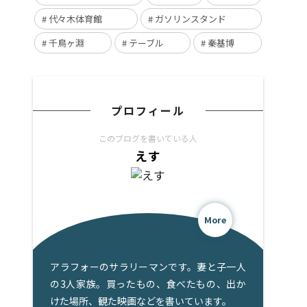
代々木体育館
ガソリンスタンド
千鳥ヶ淵
テーブル
秦基博
プロフィール
このブログを書いている人
えす
More
アラフォーのサラリーマンです。妻と子一人
の3人家族。買ったもの、食べたもの、出か
けた場所、観た映画などを書いています。