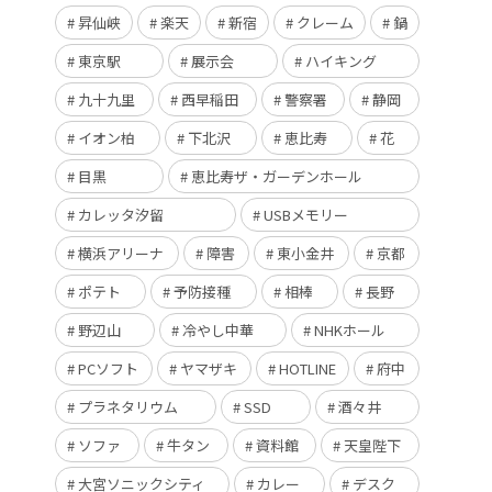
昇仙峡
楽天
新宿
クレーム
鍋
東京駅
展示会
ハイキング
九十九里
西早稲田
警察署
静岡
イオン柏
下北沢
恵比寿
花
目黒
恵比寿ザ・ガーデンホール
カレッタ汐留
USBメモリー
横浜アリーナ
障害
東小金井
京都
ポテト
予防接種
相棒
長野
野辺山
冷やし中華
NHKホール
PCソフト
ヤマザキ
HOTLINE
府中
プラネタリウム
SSD
酒々井
ソファ
牛タン
資料館
天皇陛下
大宮ソニックシティ
カレー
デスク