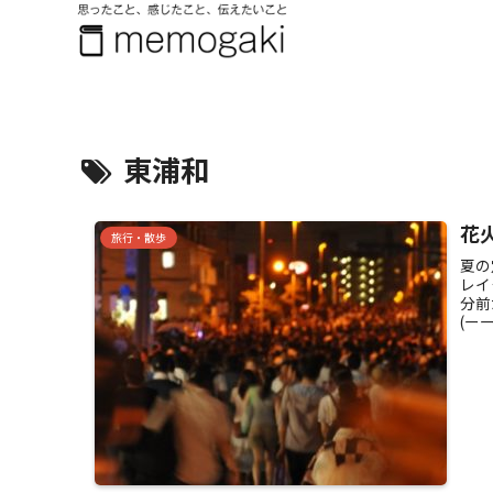
東浦和
花
旅行・散歩
夏の
レイ
分前
(ー