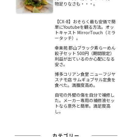
物足りなさも・・・。
【CX-8】おそらく最も安価で簡
単にYoutubeを観る方法。オッ
トキャスト MirrorTouch（ミラ
ータッチ）。
幸楽苑 郡山ブラック素らーめん
餃子セット 500円（期間限定）
利益が出ているのか心配になる
安さ。
博多コリアン食堂 ニューフジヤ
スナモ店 サムギョブサル定食を
食べた。満腹度高め。
自宅の外壁の傷を自分で補修し
た。メーカー専用の補修液セッ
トなら意外と簡単。満足度高
し。
カテゴリー