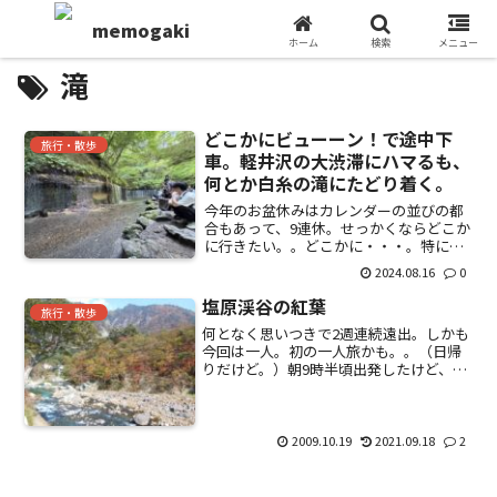
ホーム
検索
メニュー
滝
どこかにビューーン！で途中下
旅行・散歩
車。軽井沢の大渋滞にハマるも、
何とか白糸の滝にたどり着く。
今年のお盆休みはカレンダーの並びの都
合もあって、9連休。せっかくならどこか
に行きたい。。どこかに・・・。特に行
く当てもなく、探していたら、JR東日本
2024.08.16
0
が展開している「どこかにビューー
ン！」というサービスに目が留まる。4つ
塩原渓谷の紅葉
旅行・散歩
の候補が表示され、その...
何となく思いつきで2週連続遠出。しかも
今回は一人。初の一人旅かも。。（日帰
りだけど。）朝9時半頃出発したけど、順
調そのもの。約200キロの距離があるのに
昼前についてしまった。西那須野塩原IC
降りて、国道400号をひたすらまっすぐ。
素晴らしい...
2009.10.19
2021.09.18
2