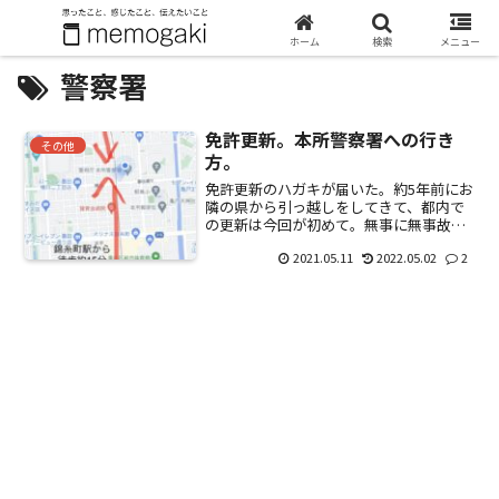
ホーム
検索
メニュー
警察署
免許更新。本所警察署への行き
その他
方。
免許更新のハガキが届いた。約5年前にお
隣の県から引っ越しをしてきて、都内で
の更新は今回が初めて。無事に無事故・
無違反で迎えられたので、「優良扱い」
2021.05.11
2022.05.02
2
となり、警察署で更新ができる。本所警
察署までの所要時間は下記の通り。『押
上』駅から南へ向かう・...