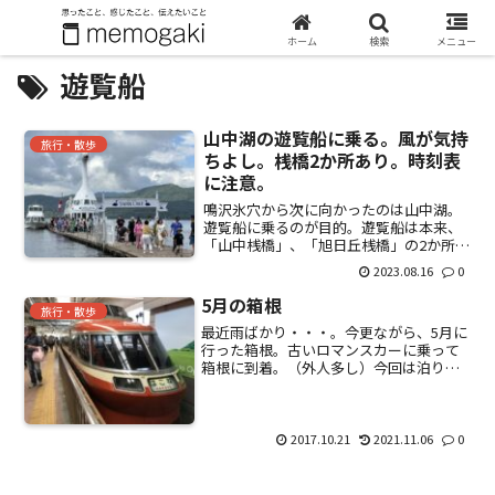
ホーム
検索
メニュー
遊覧船
山中湖の遊覧船に乗る。風が気持
旅行・散歩
ちよし。桟橋2か所あり。時刻表
に注意。
鳴沢氷穴から次に向かったのは山中湖。
遊覧船に乗るのが目的。遊覧船は本来、
「山中桟橋」、「旭日丘桟橋」の2か所か
ら発着しているのだけど、現在「山中桟
2023.08.16
0
橋」は休止しているので注意が必要。こ
ちら時刻表。30分間隔。桟橋により出発
5月の箱根
旅行・散歩
時刻が異なる。最新の...
最近雨ばかり・・・。今更ながら、5月に
行った箱根。古いロマンスカーに乗って
箱根に到着。（外人多し）今回は泊りな
ので、駅のホームの中にあるキャリーサ
ービスを使う。宿泊するホテルに配送し
てくれるサービス。大きな荷物を持って
観光地に出向いたり、事...
2017.10.21
2021.11.06
0