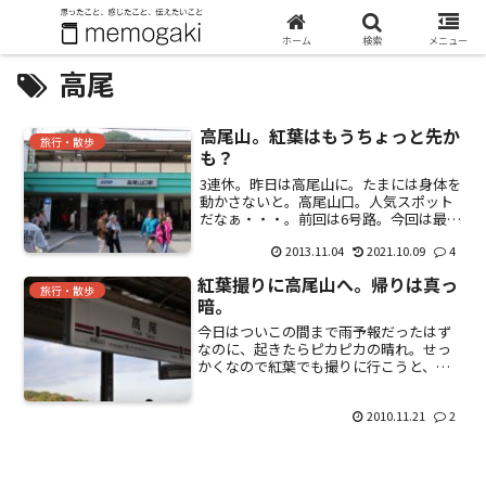
ホーム
検索
メニュー
高尾
高尾山。紅葉はもうちょっと先か
旅行・散歩
も？
3連休。昨日は高尾山に。たまには身体を
動かさないと。高尾山口。人気スポット
だなぁ・・・。前回は6号路。今回は最も
人気のある1号路で。その前にお昼。ブラ
2013.11.04
2021.10.09
4
ブラと。団子。とろろそばを食べようと
思ったけど、カツ丼。紅葉はもうちょっ
紅葉撮りに高尾山へ。帰りは真っ
と先かな・・・。程...
旅行・散歩
暗。
今日はついこの間まで雨予報だったはず
なのに、起きたらピカピカの晴れ。せっ
かくなので紅葉でも撮りに行こうと、高
尾山に。道が混みそうな気がするので、
今回は初の電車一人旅。（旅という程で
2010.11.21
2
もない。。。）いつもの行き当たり、ば
ったりで高尾駅に到着した...