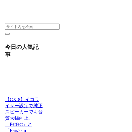
今日の人気記
事
【CX-8】イコラ
イザー設定で純正
スピーカーでも音
質大幅向上。
「Perfect」と
「Eargasm