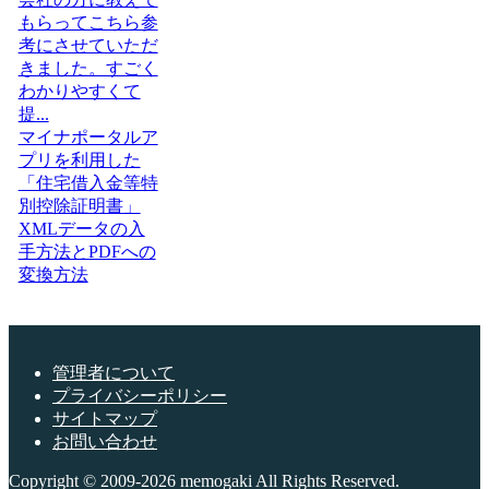
もらってこちら参
考にさせていただ
きました。すごく
わかりやすくて
提...
マイナポータルア
プリを利用した
「住宅借入金等特
別控除証明書」
XMLデータの入
手方法とPDFへの
変換方法
管理者について
プライバシーポリシー
サイトマップ
お問い合わせ
Copyright © 2009-2026 memogaki All Rights Reserved.