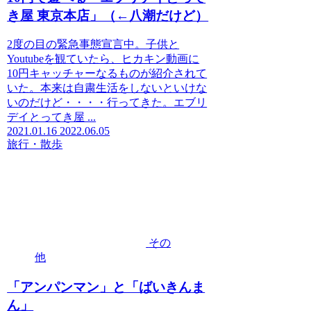
き屋 東京本店」（←八潮だけど）
2度の目の緊急事態宣言中。子供と
Youtubeを観ていたら、ヒカキン動画に
10円キャッチャーなるものが紹介されて
いた。本来は自粛生活をしないといけな
いのだけど・・・・行ってきた。エブリ
デイとってき屋 ...
2021.01.16
2022.06.05
旅行・散歩
その
他
「アンパンマン」と「ばいきんま
ん」