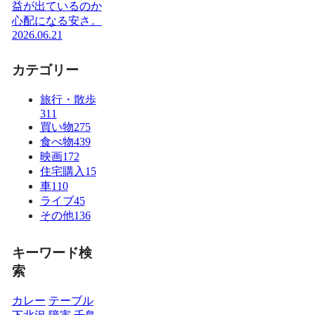
益が出ているのか
心配になる安さ。
2026.06.21
カテゴリー
旅行・散歩
311
買い物
275
食べ物
439
映画
172
住宅購入
15
車
110
ライブ
45
その他
136
キーワード検
索
カレー
テーブル