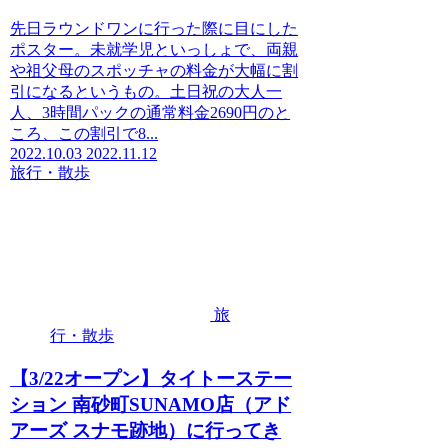
先日ラウンドワンに行った際に目にした
ポスター。未就学児といっしょで、両親
や祖父母のスポッチャの料金が大幅に割
引になるというもの。土日祝の大人一
人、3時間パックの通常料金2690円のと
ころ、この割引で8...
2022.10.03
2022.11.12
旅行・散歩
旅
行・散歩
【3/22オープン】タイトーステー
ション 南砂町SUNAMO店（アド
アーズ スナモ跡地）に行ってき