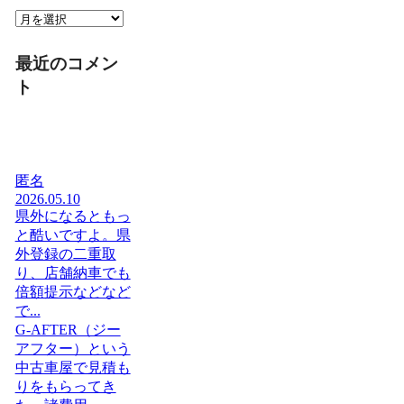
過
去
記
最近のコメン
事
ト
匿名
2026.05.10
県外になるともっ
と酷いですよ。県
外登録の二重取
り、店舗納車でも
倍額提示などなど
で...
G-AFTER（ジー
アフター）という
中古車屋で見積も
りをもらってき