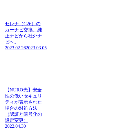
セレナ（C26）の
カーナビ交換。純
正ナビから社外ナ
ビへ。
2023.02.26
2023.03.05
【NURO光】安全
性の低いセキュリ
ティが表示された
場合の対処方法
（認証と暗号化の
設定変更）
2022.04.30