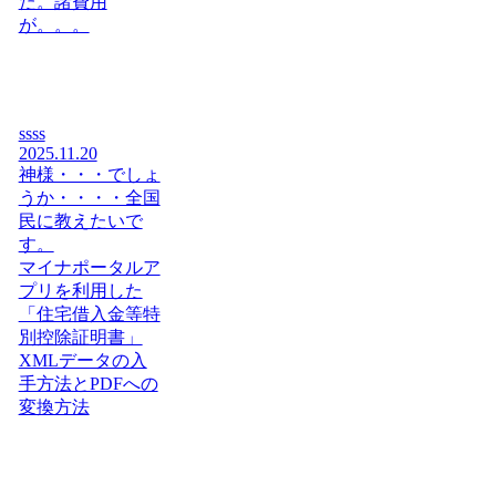
た。諸費用
が。。。
ssss
2025.11.20
神様・・・でしょ
うか・・・・全国
民に教えたいで
す。
マイナポータルア
プリを利用した
「住宅借入金等特
別控除証明書」
XMLデータの入
手方法とPDFへの
変換方法