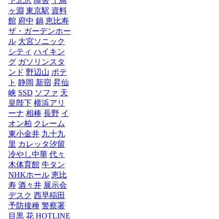
下北沢
障害
千鳥
ヶ淵
東京駅
資料
館
府中
鍋
恵比寿
ザ・ガーデンホー
ル
大宮ソニック
シティ
ハイキン
グ
ガソリンスタ
ンド
野辺山
ポテ
ト
静岡
新宿
昇仙
峡
SSD
ソファ
天
皇陛下
横浜アリ
ーナ
相棒
長野
イ
オン柏
クレーム
東小金井
九十九
里
カレッタ汐留
冷やし中華
代々
木体育館
牛タン
NHKホール
恵比
寿
酒々井
展示会
デスク
西早稲田
予防接種
警察署
目黒
花
HOTLINE