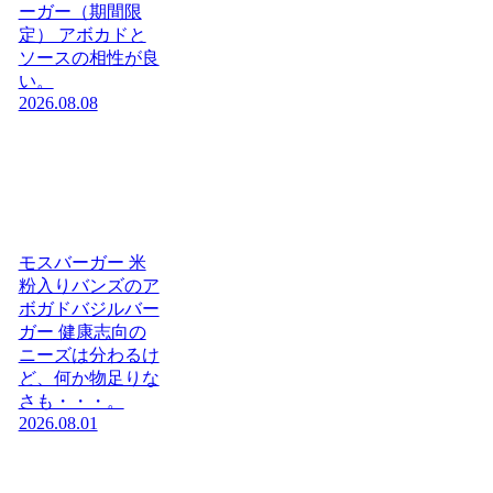
ーガー（期間限
定） アボカドと
ソースの相性が良
い。
2026.08.08
モスバーガー 米
粉入りバンズのア
ボガドバジルバー
ガー 健康志向の
ニーズは分わるけ
ど、何か物足りな
さも・・・。
2026.08.01