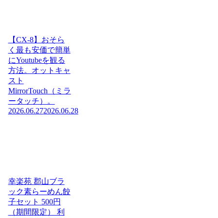
【CX-8】おそら
く最も安価で簡単
にYoutubeを観る
方法。オットキャ
スト
MirrorTouch（ミラ
ータッチ）。
2026.06.27
2026.06.28
幸楽苑 郡山ブラ
ック素らーめん餃
子セット 500円
（期間限定） 利