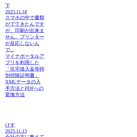
下
2025.11.18
スマホの中で書類
がでてきたんです
が、印刷が出来ま
せん。プリンター
が反応しないん
で...
マイナポータルア
プリを利用した
「住宅借入金等特
別控除証明書」
XMLデータの入
手方法とPDFへの
変換方法
けす
2025.11.13
会社の方に教えて