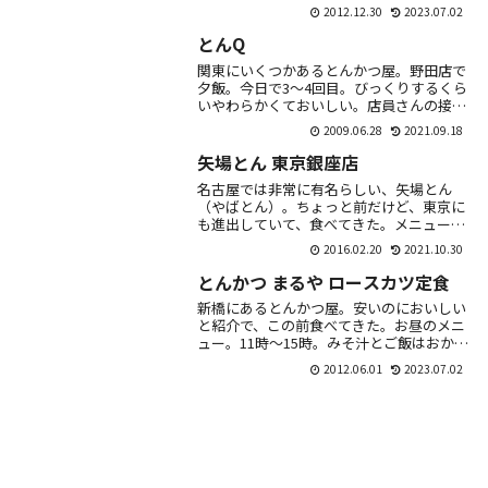
とん汁大へ変更52円実物がこちら。エビフ
2012.12.30
2023.07.02
ライ2本、サケフライ2枚、ホタテ2枚。特
段感...
とんQ
関東にいくつかあるとんかつ屋。野田店で
夕飯。今日で3～4回目。びっくりするくら
いやわらかくておいしい。店員さんの接客
もとても丁寧です。予算1500円～2000円
2009.06.28
2021.09.18
ぐらい。ごはんと味噌汁は好きなのを選べ
る...
矢場とん 東京銀座店
名古屋では非常に有名らしい、矢場とん
（やばとん）。ちょっと前だけど、東京に
も進出していて、食べてきた。メニュー。
「わらじとんかつ」というのが有名らし
2016.02.20
2021.10.30
い。多すぎるので、普通のロースかつを注
文！それでも、...
とんかつ まるや ロースカツ定食
新橋にあるとんかつ屋。安いのにおいしい
と紹介で、この前食べてきた。お昼のメニ
ュー。11時～15時。みそ汁とご飯はおかわ
り自由。ロースカツ定食。700円。おぉ！
2012.06.01
2023.07.02
厚みがある。ソースかける。やわらかい。
周辺...