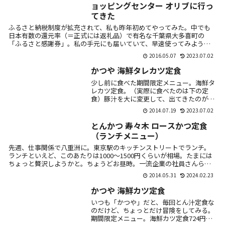
ョッピングセンター オリブに行っ
てきた
ふるさと納税制度が拡充されて、私も昨年初めてやってみた。中でも
日本有数の還元率（＝正式には返礼品）で有名な千葉県大多喜町の
「ふるさと感謝券」。私の手元にも届いていて、早速使ってみよう
と。実質2千円の負...
2016.05.07
2023.07.02
かつや 海鮮タレカツ定食
少し前に食べた期間限定メニュー。海鮮タ
レカツ定食。（実際に食べたのは下の定
食）豚汁を大に変更して、出てきたのがこ
ちら。エビフライとイカフライに、甘辛の
2014.07.19
2023.07.02
たれがかけられてる。うーん。かなり微
妙・・・・。し...
とんかつ 寿々木 ロースかつ定食
（ランチメニュー）
先週、仕事関係で八重洲に。東京駅のキッチンストリートでランチ。
ランチといえど、このあたりは1000～1500円くらいが相場。たまには
ちょっと贅沢しようかと。ちょうどお昼時。一流企業の社員さんらし
き方々...
2014.05.31
2024.02.23
かつや 海鮮カツ定食
いつも「かつや」だと、毎回とん汁定食な
のだけど、ちょっとだけ冒険をしてみる。
期間限定メニュー。海鮮カツ定食724円＋