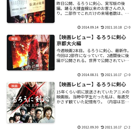
昨日公開、るろうに剣心、実写版の後
編。踊る大捜査線以来のお客さんの入
り。二部作でこれだけの来場者数は、か
なり期待されていたのではないかと。今
作は師匠の下での修行からスタート。と
2014.09.14
2021.10.18
0
ころどころで、過去を振り返るシーンが
あるので、前編を観ていなくて...
【映画レビュー】るろうに剣心
映画
京都大火編
今週映画2本目。るろうに剣心、最新作。
今回は2部作になっていて、2週間後に後
編が公開される。世界で公開されてい
て、日本映画の歴代記録を塗り替えるな
ど、かなり人気が出ているよう。日本の
2014.08.31
2021.10.17
0
「サムライ」は、やっぱり今でも特別な
扱いなのかも。イメージ...
【映画レビュー】るろうに剣心
映画
15年くらい前に放送されていたアニメの
映画版。当時中学生だった私は、毎週欠
かさず観ていた記憶有り。（内容は忘れ
てしまったけど・・・・。）音楽に興味
を持ち始めた頃で、主題歌は「そばか
す」、「1／2」、「1／3の純情な感情」
等々、個人的にもセー...
2012.09.30
2021.10.17
2