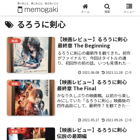
ホーム
検索
メニュー
るろうに剣心
【映画レビュー】るろうに剣心
映画
最終章 The Beginning
るろうに剣心の最新作を観てきた。前作
がファイナルで、今回はタイトルの通
り、初回作の前の話。いつも見慣れた逆
刃刀の剣心ではなく、人切り抜刀斎の頃
2021.06.08
2021.11.28
0
の話なので、切られた時の残虐さという
か血の出方がやや激しい・・・。今回は
【映画レビュー】るろうに剣心
元々が過去の話なのに、更に...
映画
最終章 The Final
かなり久しぶりの映画館。以前から楽し
みにしていた「るろうに剣心」映画版の
四作品目にして、最終作？を観てきた。
平日の日中だからなのか、佐藤健やまっ
けん目当てなのか、劇場内はマダムが多
2021.05.17
2021.09.26
0
かった印象。（そういえば、イケメン勢
ぞろいだった）やや退屈な...
【映画レビュー】るろうに剣心
映画
伝説の最期編