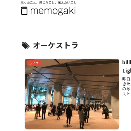
オーケストラ
bil
ライブ
Li
昨日
きた
のあ
スト