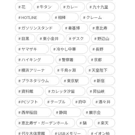
花
牛タン
カレー
九十九里
HOTLINE
相棒
クレーム
ガソリンスタンド
秦基博
恵比寿
目黒
東小金井
デスク
野辺山
ヤマザキ
冷やし中華
長野
ハイキング
警察署
京都
横浜アリーナ
千鳥ヶ淵
天皇陛下
プラネタリウム
東京駅
新宿
資料館
カレッタ汐留
昇仙峡
PCソフト
テーブル
府中
酒々井
西早稲田
静岡
展示会
恵比寿ザ・ガーデンホール
鍋
楽天
代々木体育館
USBメモリー
イオン柏