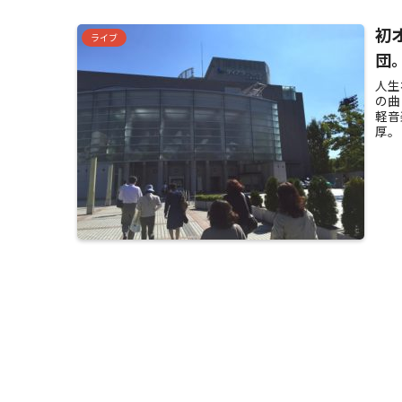
初
ライブ
団。
人生
の曲
軽音
厚。