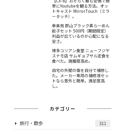
【CX-8】おそらく最も安価で簡
単にYoutubeを観る方法。オッ
トキャスト MirrorTouch（ミラ
ータッチ）。
幸楽苑 郡山ブラック素らーめん
餃子セット 500円（期間限定）
利益が出ているのか心配になる
安さ。
博多コリアン食堂 ニューフジヤ
スナモ店 サムギョブサル定食を
食べた。満腹度高め。
自宅の外壁の傷を自分で補修し
た。メーカー専用の補修液セッ
トなら意外と簡単。満足度高
し。
カテゴリー
旅行・散歩
311