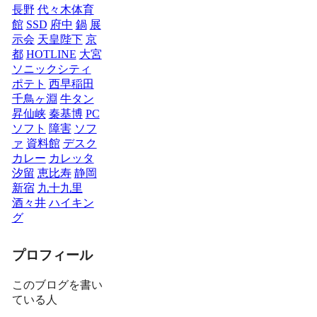
長野
代々木体育
館
SSD
府中
鍋
展
示会
天皇陛下
京
都
HOTLINE
大宮
ソニックシティ
ポテト
西早稲田
千鳥ヶ淵
牛タン
昇仙峡
秦基博
PC
ソフト
障害
ソフ
ァ
資料館
デスク
カレー
カレッタ
汐留
恵比寿
静岡
新宿
九十九里
酒々井
ハイキン
グ
プロフィール
このブログを書い
ている人