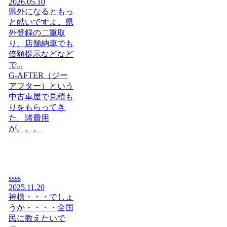
2026.05.10
県外になるともっ
と酷いですよ。県
外登録の二重取
り、店舗納車でも
倍額提示などなど
で...
G-AFTER（ジー
アフター）という
中古車屋で見積も
りをもらってき
た。諸費用
が。。。
ssss
2025.11.20
神様・・・でしょ
うか・・・・全国
民に教えたいで