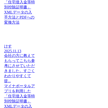
「住宅借入金等特
別控除証明書」
XMLデータの入
手方法とPDFへの
変換方法
けす
2025.11.13
会社の方に教えて
もらってこちら参
考にさせていただ
きました。すごく
わかりやすくて
提...
マイナポータルア
プリを利用した
「住宅借入金等特
別控除証明書」
XMLデータの入