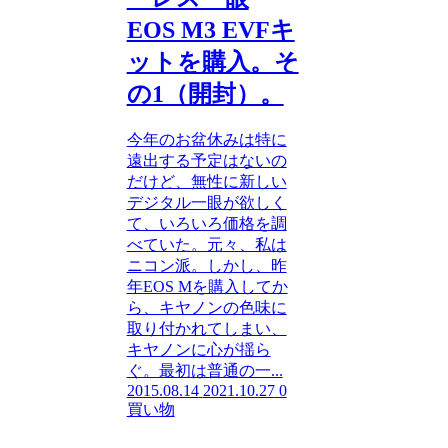
EOS M3 EVFキ
ットを購入。そ
の1（開封）。
今年のお盆休みは特に
遠出する予定はないの
だけど、無性に新しい
デジタル一眼が欲しく
て、いろいろ価格を調
べていた。元々、私は
ニコン派。しかし、昨
年EOS Mを購入してか
ら、キヤノンの色味に
取り付かれてしまい、
キヤノンに心が揺ら
ぐ。最初は普通の一...
2015.08.14
2021.10.27
0
買い物