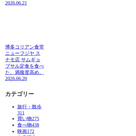
2026.06.21
博多コリアン食堂
ニューフジヤ ス
ナモ店 サムギョ
ブサル定食を食べ
た。満腹度高め。
2026.06.20
カテゴリー
旅行・散歩
311
買い物
275
食べ物
438
映画
172