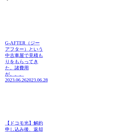
G-AFTER（ジー
アフター）という
中古車屋で見積も
りをもらってき
た。諸費用
が。。。
2023.06.26
2023.06.28
【ドコモ光】解約
申し込み後、返却