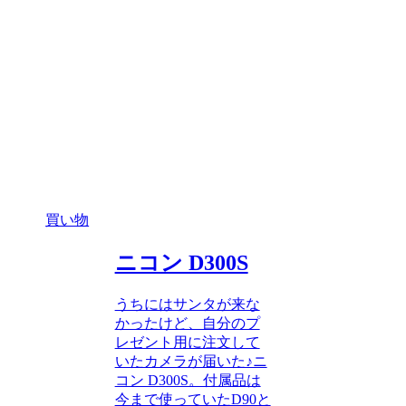
買い物
ニコン D300S
うちにはサンタが来な
かったけど、自分のプ
レゼント用に注文して
いたカメラが届いた♪ニ
コン D300S。付属品は
今まで使っていたD90と