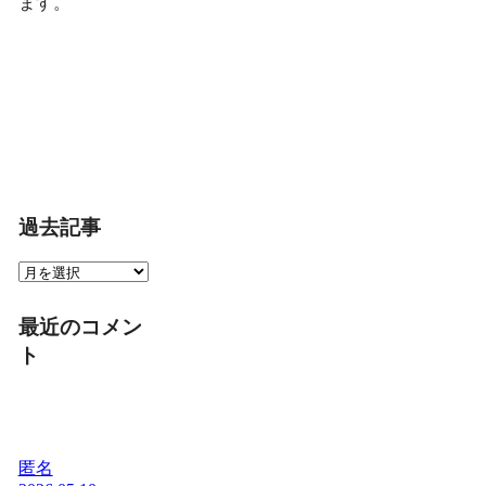
ます。
過去記事
過
去
記
最近のコメン
事
ト
匿名