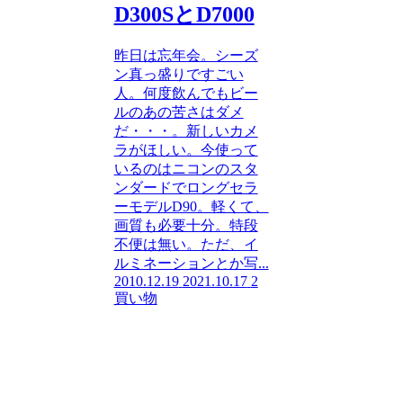
D300SとD7000
昨日は忘年会。シーズ
ン真っ盛りですごい
人。何度飲んでもビー
ルのあの苦さはダメ
だ・・・。新しいカメ
ラがほしい。今使って
いるのはニコンのスタ
ンダードでロングセラ
ーモデルD90。軽くて、
画質も必要十分。特段
不便は無い。ただ、イ
ルミネーションとか写...
2010.12.19
2021.10.17
2
買い物