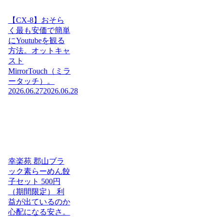
【CX-8】おそら
く最も安価で簡単
にYoutubeを観る
方法。オットキャ
スト
MirrorTouch（ミラ
ータッチ）。
2026.06.27
2026.06.28
幸楽苑 郡山ブラ
ック素らーめん餃
子セット 500円
（期間限定） 利
益が出ているのか
心配になる安さ。