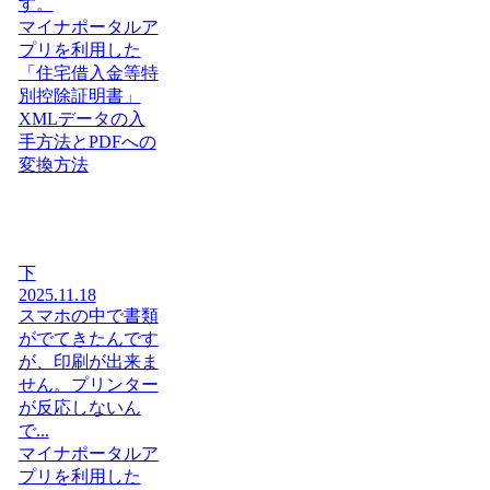
す。
マイナポータルア
プリを利用した
「住宅借入金等特
別控除証明書」
XMLデータの入
手方法とPDFへの
変換方法
下
2025.11.18
スマホの中で書類
がでてきたんです
が、印刷が出来ま
せん。プリンター
が反応しないん
で...
マイナポータルア
プリを利用した