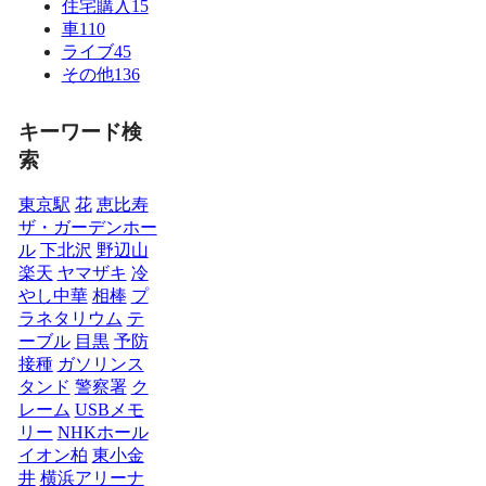
住宅購入
15
車
110
ライブ
45
その他
136
キーワード検
索
東京駅
花
恵比寿
ザ・ガーデンホー
ル
下北沢
野辺山
楽天
ヤマザキ
冷
やし中華
相棒
プ
ラネタリウム
テ
ーブル
目黒
予防
接種
ガソリンス
タンド
警察署
ク
レーム
USBメモ
リー
NHKホール
イオン柏
東小金
井
横浜アリーナ