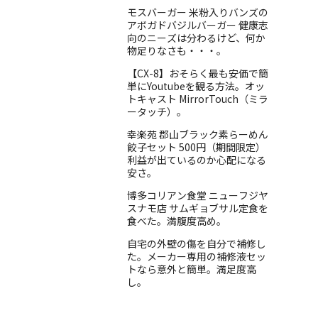
モスバーガー 米粉入りバンズの
アボガドバジルバーガー 健康志
向のニーズは分わるけど、何か
物足りなさも・・・。
【CX-8】おそらく最も安価で簡
単にYoutubeを観る方法。オッ
トキャスト MirrorTouch（ミラ
ータッチ）。
幸楽苑 郡山ブラック素らーめん
餃子セット 500円（期間限定）
利益が出ているのか心配になる
安さ。
博多コリアン食堂 ニューフジヤ
スナモ店 サムギョブサル定食を
食べた。満腹度高め。
自宅の外壁の傷を自分で補修し
た。メーカー専用の補修液セッ
トなら意外と簡単。満足度高
し。