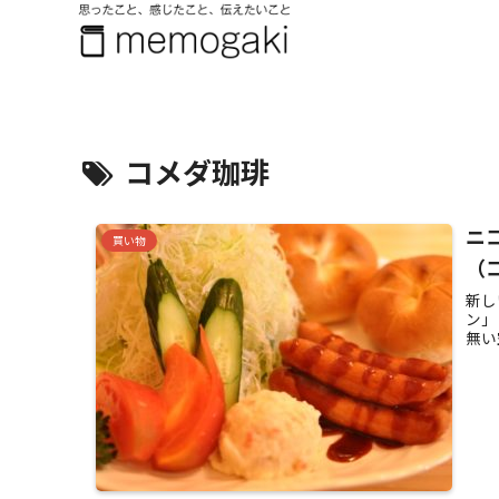
コメダ珈琲
ニコ
買い物
（
新し
ン」
無い