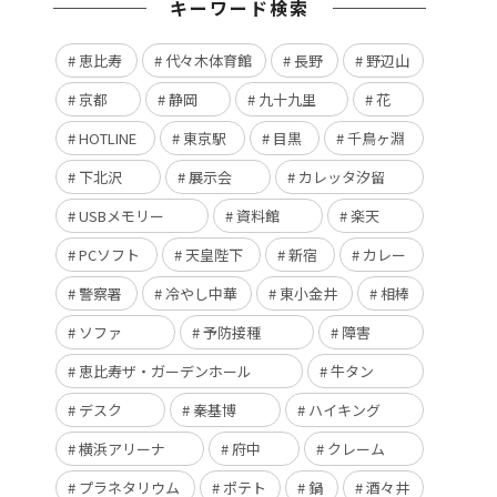
キーワード検索
恵比寿
代々木体育館
長野
野辺山
京都
静岡
九十九里
花
HOTLINE
東京駅
目黒
千鳥ヶ淵
下北沢
展示会
カレッタ汐留
USBメモリー
資料館
楽天
PCソフト
天皇陛下
新宿
カレー
警察署
冷やし中華
東小金井
相棒
ソファ
予防接種
障害
恵比寿ザ・ガーデンホール
牛タン
デスク
秦基博
ハイキング
横浜アリーナ
府中
クレーム
プラネタリウム
ポテト
鍋
酒々井