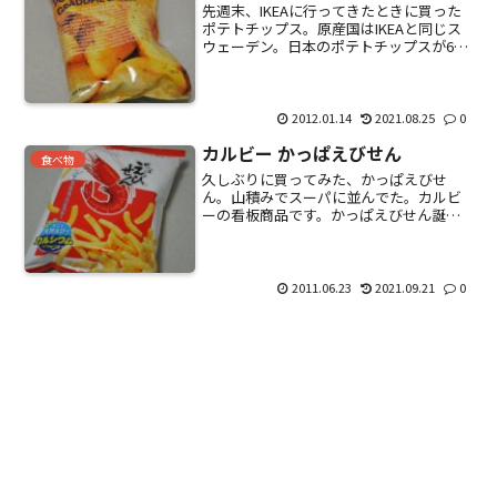
先週末、IKEAに行ってきたときに買った
ポテトチップス。原産国はIKEAと同じス
ウェーデン。日本のポテトチップスが60
～70gなのに対して、150gも入ってる。
値段は250円ぐらいだったような。少々固
め。プリングルズと同じような味がす
る。思...
2012.01.14
2021.08.25
0
カルビー かっぱえびせん
食べ物
久しぶりに買ってみた、かっぱえびせ
ん。山積みでスーパに並んでた。カルビ
ーの看板商品です。かっぱえびせん誕生
のひみつ。シンプルだけど変わらぬおい
しさ。最近のスナック菓子って、60gぐら
いしか入っていないものが多いけど、か
っぱえびせんは90gで...
2011.06.23
2021.09.21
0