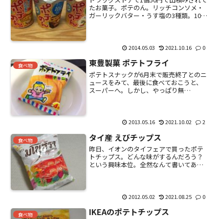
たお菓子。ポテのん。リッチコンソメ・
ガーリックバター・うす塩の3種類。105
カロリーしかないのが売りらしい。現在
料他。ベルマークが1.5点だからほんとは
150円くらいするのかも？処分？中を開け
てみる。...
2014.05.03
2021.10.16
0
東豊製菓 ポテトフライ
食べ物
ポテトスナックが6月末で販売終了とのニ
ュースをみて、最後に食べておこうと、
スーパーへ。しかし、やっぱり無
い・・・・。翌日、駄目元で再度売り場
に行ってみると、なぜか1個だけ売ってい
たので、早速購入。そのときはラッキー
っと思ったのだけど、良くみ...
2013.05.16
2021.10.02
2
タイ産 えびチップス
食べ物
昨日、イオンのタイフェアで買ったポテ
トチップス。どんな味がするんだろう？
という興味本位。全然なんて書いてある
のかわからない。えびチップスであるこ
とだけは分かる。こんなかたち。正直、
びみょー・・・・。どぎつい味はしない
けど、かっぱえびせんとは...
2012.05.02
2021.08.25
0
IKEAのポテトチップス
食べ物