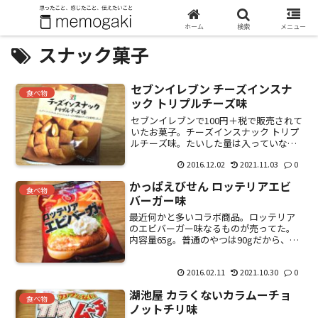
ホーム
検索
メニュー
スナック菓子
セブンイレブン チーズインスナ
食べ物
ック トリプルチーズ味
セブンイレブンで100円＋税で販売されて
いたお菓子。チーズインスナック トリプ
ルチーズ味。たいした量は入っていない
のだけど、チーズの重量感がかなり有
2016.12.02
2021.11.03
0
り、とても100円とは思えない濃厚さ。塩
分が強いので、そのまま食べ続けている
かっぱえびせん ロッテリアエビ
としょっぱい。お...
食べ物
バーガー味
最近何かと多いコラボ商品。ロッテリア
のエビバーガー味なるものが売ってた。
内容量65g。普通のやつは90gだから、少
なめ。（フレーバー分コストがかかって
いると想定。）中身。確かにエビバーガ
2016.02.11
2021.10.30
0
ーっぽい味がする。味がこってりという
か、さっぱりはして...
湖池屋 カラくないカラムーチョ
食べ物
ノットチリ味