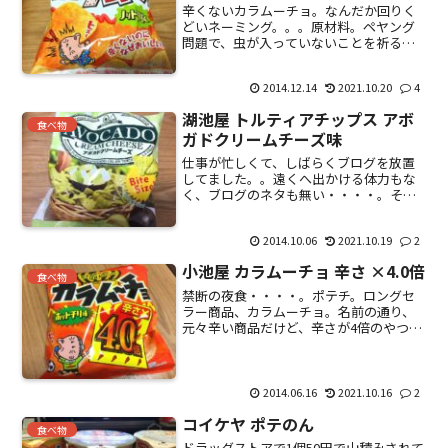
辛くないカラムーチョ。なんだか回りく
どいネーミング。。。原材料。ペヤング
問題で、虫が入っていないことを祈るこ
の頃。見た目はカラムーチョと変わらな
いかも。確かに辛くない。ただ、感動す
2014.12.14
2021.10.20
4
る味でもない。極めて普通なお味。なん
となく企画もの的な感じが...
湖池屋 トルティアチップス アボ
食べ物
ガドクリームチーズ味
仕事が忙しくて、しばらくブログを放置
してました。。遠くへ出かける体力もな
く、ブログのネタも無い・・・・。そん
なわけで、この前食べたお菓子。コイケ
ヤの トルティアチップス。トルティア＝
2014.10.06
2021.10.19
2
とうもろこしをつぶしたアメリカやメキ
シコの食べ物らしい。ジ...
小池屋 カラムーチョ 辛さ ×4.0倍
食べ物
禁断の夜食・・・・。ポテチ。ロングセ
ラー商品、カラムーチョ。名前の通り、
元々辛い商品だけど、辛さが4倍のやつが
出た。ぱっと見、40倍に見えなくも無
い・・・。なぜに4倍ではなく、4.0倍な
のか・・・。原材料。写ってないけど、
304カロリー。早...
2014.06.16
2021.10.16
2
コイケヤ ポテのん
食べ物
ドラッグストアで1個50円で山積みされて