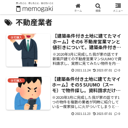
ホーム
検索
メニュー
不動産業者
【建築条件付き土地に建てたマイ
住宅購入
ホーム】その6 不動産営業マンと
値引きについて。建築条件付き土
地を知る。
※2020年3月に完成した我が家の話です
新築戸建ての不動産営業マンSUUMOで資
料請求し、実際に見てみたい物件を内
見。この頃は新築戸建て＝建売という認
2021.11.24
2023.07.01
0
識だった。マンション商談時同様、物件
を買える人かどうかを判断するために、
【建築条件付き土地に建てたマイ
住宅購入
色々と聞いてくる。...
ホーム】その5 SUUMO（スー
モ）で物件探し。資料請求だけで
も営業電話は覚悟。
※2020年3月に完成した我が家の話です1
つの物件を複数の業者が同時に紹介して
いる一度家探しに火がついてしまうと、
なかなか沈静化できない。私の性格もあ
2021.11.23
2023.07.01
0
るけど、良い物件がないか、通勤電車の
中、食後、テレビを観ながら・・・暇さ
えあればサイトで検...