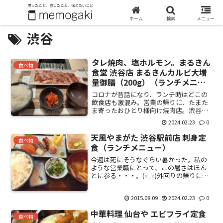
ホーム
検索
メニュー
渋谷
タレ焼肉、塩ホルモン。まるきん
食べ物
食堂 渋谷店 まるきんカルビ大増
量御膳（200g）（ランチメニュ
ー） 焼肉定食500円もあり。
コロナが昔話になり、ランチ時はどこの
飲食店も激混み。営業の帰りに、たまた
ま寄ったおひとり様向け焼肉店。渋谷駅
埼京線新南口から徒歩3分程度のところに
2024.02.23
0
ある。ランチメニュー1000円に目が行
き、入ってみることに。こちら定食メニ
天風やまがた 渋谷駅前店 刺身定
食べ物
ュー。和牛カルビ（1...
食（ランチメニュー）
今週は死にそうなぐらい暑かった。私の
ような営業職にとって、この暑さはほん
とに参る・・・。(+_+)外回りの帰りに上
司とランチで寄った居酒屋。渋谷駅高架
下。「やまがた」というお店。上司いわ
2015.08.09
2024.02.23
0
く、かなり昔からやっているらしい（ま
ぁ、見れば誰でもわ...
中華料理 仙台や エビフライ定食
食べ物