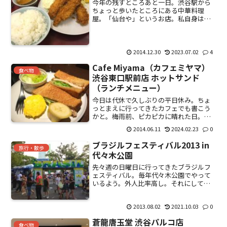
今年の残すところあと一日。渋谷駅から
ちょっと歩いたところにある中華料理
屋。「仙台や」というお店。私自身は牛
丼屋で子盛か並しか食べないような人間
なのだけど、仕事の上司は、よく食べる
人が多く・・・・。メニュー。多すぎる
ような・・・・。お酒も焼酎...
2014.12.30
2023.07.02
4
Cafe Miyama（カフェミヤマ）
食べ物
渋谷東口駅前店 ホットサンド
（ランチメニュー）
今日は代休で久しぶりの平日休み。ちょ
っとまえに行ってきたカフェでも書こう
かと。梅雨前、ピカピカに晴れた日。渋
谷はとにかく人が多い。。。ハチ公。と
2014.06.11
2024.02.23
0
にかく暑いなぁーっと思ったところで、
目に止まった看板。Cafe Miyama。店は
ブラジルフェスティバル2013 in
地下にある。後...
旅行・散歩
代々木公園
先々週の日曜日に行ってきたブラジルフ
ェスティバル。毎年代々木公園でやって
いるよう。外人比率高し。それにしても
人が多い。大盛況。肉・肉･肉という感
じ。身体がデカクなりそうな食べ物がた
2013.08.02
2021.10.03
0
くさん並んでる。「リングイッサ」とい
うソーセージ。「カイピリ...
蒼龍唐玉堂 渋谷パルコ店
食べ物