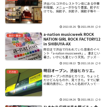
渋谷パルコ7Fのレストラン街にある中華
料理屋。メニューがかなり豊富。餃子だ
けでも、焼餃子、水餃子、揚餃子等々。
坦々麺で10種類。ラーメンは10種類以上
ある。厨房の人は大変。麻婆豆腐土鍋ご
はん。880円。ちょいと辛め。スープがつ
く。絶妙な香辛...
2013.03.26
2021.09.30
0
a-nation musicweek ROCK
旅行・散歩
NATION GIRL ROCK FACTORY12
in SHIBUYA-AX
昨日まで渋谷で行われていた音楽のイベ
ント「a-nation musicweek」。凄まじい
暑さ。いかにも夏という天気。グッズ販
売・飲食店の出店・カラオケコーナーな
2012.08.13
2021.10.16
0
どさまざま。代々木体育館周辺。外のイ
ベントは無料。中のライブは有料。今回
明日オープン。渋谷ヒカリエ。
は「R...
その他
明日オープンの渋谷ヒカリエ。ちょっと
だけどんなものか、見てきた。すでに駅
の案内表示に、きちんと名前が入って
る。駅と直結。迷うことは無いと思う。
東急東横線が最も近い。かなり未来的な
エントランス。液晶表示がグルグルと回
る。レストランが充実。キャ...
2012.04.26
2021.08.21
0
ひまわり広場で手を繋ごう ～今