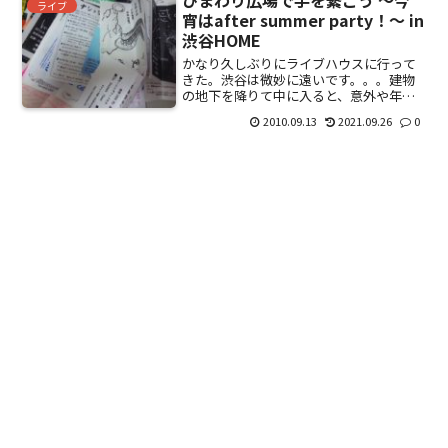
ライブ
宵はafter summer party！～ in
渋谷HOME
かなり久しぶりにライブハウスに行って
きた。渋谷は微妙に遠いです。。。建物
の地下を降りて中に入ると、意外や年齢
層高し。オープニングアクトは八木亜由
2010.09.13
2021.09.26
0
美。う～ん。もうちょい要努力。しゃべ
り方が小倉優子みたい。で、出演者は3
組。つだみさこ⇒鎌田純子...