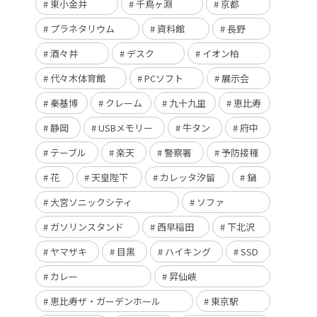
東小金井
千鳥ヶ淵
京都
プラネタリウム
資料館
長野
酒々井
デスク
イオン柏
代々木体育館
PCソフト
展示会
秦基博
クレーム
九十九里
恵比寿
静岡
USBメモリー
牛タン
府中
テーブル
楽天
警察署
予防接種
花
天皇陛下
カレッタ汐留
鍋
大宮ソニックシティ
ソファ
ガソリンスタンド
西早稲田
下北沢
ヤマザキ
目黒
ハイキング
SSD
カレー
昇仙峡
恵比寿ザ・ガーデンホール
東京駅