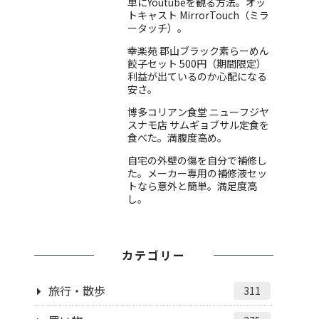
単にYoutubeを観る方法。オッ
トキャスト MirrorTouch（ミラ
ータッチ）。
幸楽苑 郡山ブラック素らーめん
餃子セット 500円（期間限定）
利益が出ているのか心配になる
安さ。
博多コリアン食堂 ニューフジヤ
スナモ店 サムギョブサル定食を
食べた。満腹度高め。
自宅の外壁の傷を自分で補修し
た。メーカー専用の補修液セッ
トなら意外と簡単。満足度高
し。
カテゴリー
旅行・散歩
311