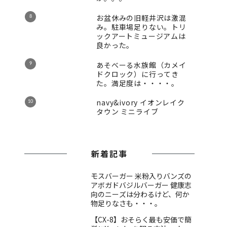
お盆休みの旧軽井沢は激混
み。駐車場足りない。トリ
ックアートミュージアムは
良かった。
あそべーる水族館（カメイ
ドクロック）に行ってき
た。満足度は・・・・。
navy&ivory イオンレイク
タウン ミニライブ
新着記事
モスバーガー 米粉入りバンズの
アボガドバジルバーガー 健康志
向のニーズは分わるけど、何か
物足りなさも・・・。
【CX-8】おそらく最も安価で簡