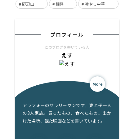
野辺山
相棒
冷やし中華
プロフィール
このブログを書いている人
えす
More
アラフォーのサラリーマンです。妻と子一人
の3人家族。買ったもの、食べたもの、出か
けた場所、観た映画などを書いています。