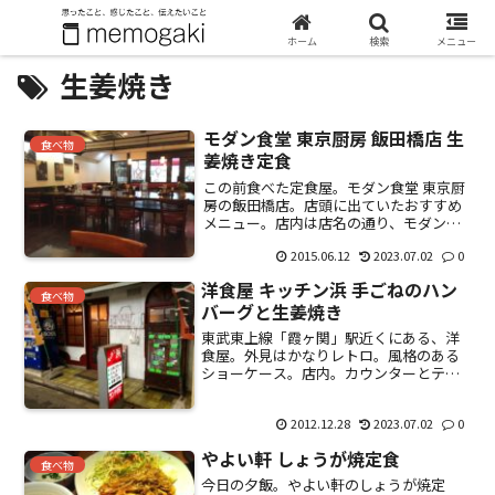
ホーム
検索
メニュー
生姜焼き
モダン食堂 東京厨房 飯田橋店 生
食べ物
姜焼き定食
この前食べた定食屋。モダン食堂 東京厨
房の飯田橋店。店頭に出ていたおすすめ
メニュー。店内は店名の通り、モダン。
音楽が流れていて良い雰囲気。全席禁
2015.06.12
2023.07.02
0
煙。入り口で喫煙サラリーマンが不満そ
うに帰っていった。喫煙の需要はあるの
洋食屋 キッチン浜 手ごねのハン
だろうけど、煙たいことに...
食べ物
バーグと生姜焼き
東武東上線「霞ヶ関」駅近くにある、洋
食屋。外見はかなりレトロ。風格のある
ショーケース。店内。カウンターとテー
ブル有り。15インチくらいのテレビが置
いてあって、よくある定食屋といった感
2012.12.28
2023.07.02
0
じ。入ったときは誰もいなかったけど、
そのうち、テーブル席は...
やよい軒 しょうが焼定食
食べ物
今日の夕飯。やよい軒のしょうが焼定