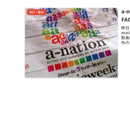
a-
旅行・散歩
FA
昨日
mu
飲食
外の