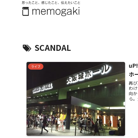
SCANDAL
uP
ライブ
ホ
再び
わけ
向か
ら。