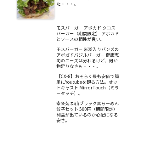
た・・・。
モスバーガー アボカド タコス
バーガー（期間限定） アボカド
とソースの相性が良い。
モスバーガー 米粉入りバンズの
アボガドバジルバーガー 健康志
向のニーズは分わるけど、何か
物足りなさも・・・。
【CX-8】おそらく最も安価で簡
単にYoutubeを観る方法。オッ
トキャスト MirrorTouch（ミラ
ータッチ）。
幸楽苑 郡山ブラック素らーめん
餃子セット 500円（期間限定）
利益が出ているのか心配になる
安さ。