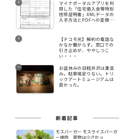
マイナポータルアプリを利
用した「住宅借入金等特別
控除証明書」XMLデータの
入手方法とPDFへの変換方
法
【ドコモ光】解約の電話な
かなか繋がらず。窓口での
引き止めが、ややしつこ
い・・・
お盆休みの旧軽井沢は激混
み。駐車場足りない。トリ
ックアートミュージアムは
良かった。
新着記事
モスバーガー モスライスバーガ
ー焼肉 実物は小さかっ