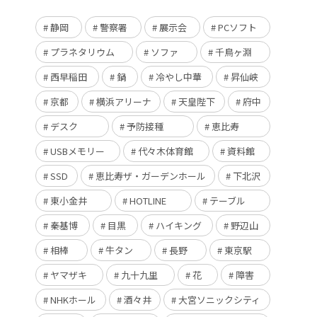
静岡
警察署
展示会
PCソフト
プラネタリウム
ソファ
千鳥ヶ淵
西早稲田
鍋
冷やし中華
昇仙峡
京都
横浜アリーナ
天皇陛下
府中
デスク
予防接種
恵比寿
USBメモリー
代々木体育館
資料館
SSD
恵比寿ザ・ガーデンホール
下北沢
東小金井
HOTLINE
テーブル
秦基博
目黒
ハイキング
野辺山
相棒
牛タン
長野
東京駅
ヤマザキ
九十九里
花
障害
NHKホール
酒々井
大宮ソニックシティ