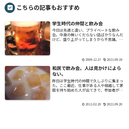
こちらの記事もおすすめ
学生時代の仲間と飲み会
今日は先週と違い、プライベートな飲み
会。中身の無いくだらない話ばかりなんだ
けど、盛り上がってしまうから不思議。最
後にカラオケ行って、久しぶりの朝帰り。
これやると体のリズムが崩れて、風邪を引
くんだよねぇ...
2009.12.27
2021.09.19
和民で飲み会。人は見かけによら
ない。
昨日は学生時代の仲間で久しぶりに集まっ
た。ここ最近、仕事がある人や結婚して家
庭を持ち始めた人が出てきて、参加者が少
なめ。20代も後半になってくると、当たり
前なのかも？髪を染めてチャラチャラして
いた彼が...
2011.02.20
2021.09.20