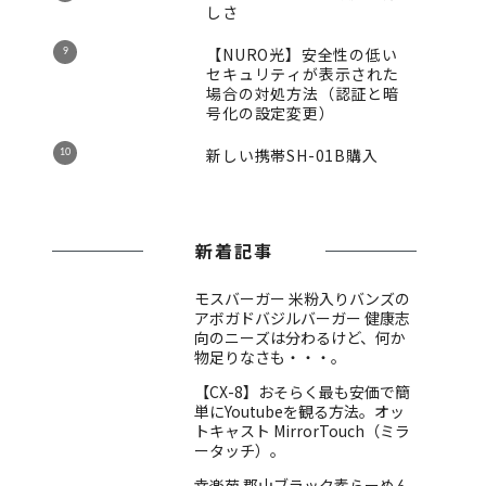
しさ
【NURO光】安全性の低い
セキュリティが表示された
場合の対処方法（認証と暗
号化の設定変更）
新しい携帯SH-01B購入
新着記事
モスバーガー 米粉入りバンズの
アボガドバジルバーガー 健康志
向のニーズは分わるけど、何か
物足りなさも・・・。
【CX-8】おそらく最も安価で簡
単にYoutubeを観る方法。オッ
トキャスト MirrorTouch（ミラ
ータッチ）。
幸楽苑 郡山ブラック素らーめん