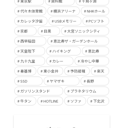
東京駅
資料館
千鳥ヶ淵
代々木体育館
横浜アリーナ
NHKホール
カレッタ汐留
USBメモリー
PCソフト
京都
目黒
大宮ソニックシティ
西早稲田
恵比寿ザ・ガーデンホール
天皇陛下
ハイキング
恵比寿
九十九里
カレー
冷やし中華
秦基博
東小金井
予防接種
楽天
SSD
ヤマザキ
長野
ガソリンスタンド
プラネタリウム
牛タン
HOTLINE
ソファ
下北沢