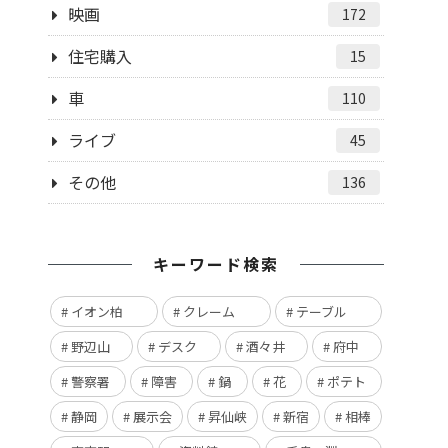
映画
172
住宅購入
15
車
110
ライブ
45
その他
136
キーワード検索
イオン柏
クレーム
テーブル
野辺山
デスク
酒々井
府中
警察署
障害
鍋
花
ポテト
静岡
展示会
昇仙峡
新宿
相棒