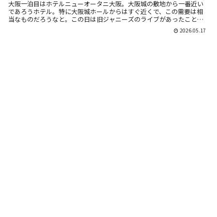
大阪一泊目はホテルニューオータニ大阪。大阪城の敷地から一番近い
であろうホテル。特に大阪城ホールからはすぐ近くで、この需要は相
当なものだろうなと。この日は旧ジャニーズのライブがあったことも
あり、大阪城側...
2026.05.17