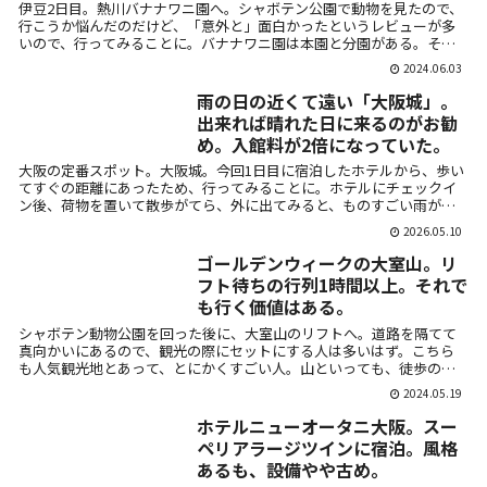
伊豆2日目。熱川バナナワニ園へ。シャボテン公園で動物を見たので、
行こうか悩んだのだけど、「意外と」面白かったというレビューが多
いので、行ってみることに。バナナワニ園は本園と分園がある。そん
なことを知ら...
2024.06.03
雨の日の近くて遠い「大阪城」。
出来れば晴れた日に来るのがお勧
め。入館料が2倍になっていた。
大阪の定番スポット。大阪城。今回1日目に宿泊したホテルから、歩い
てすぐの距離にあったため、行ってみることに。ホテルにチェックイ
ン後、荷物を置いて散歩がてら、外に出てみると、ものすごい雨が降
っている・・...
2026.05.10
ゴールデンウィークの大室山。リ
フト待ちの行列1時間以上。それで
も行く価値はある。
シャボテン動物公園を回った後に、大室山のリフトへ。道路を隔てて
真向かいにあるので、観光の際にセットにする人は多いはず。こちら
も人気観光地とあって、とにかくすごい人。山といっても、徒歩の登
山はできず、リ...
2024.05.19
ホテルニューオータニ大阪。スー
ペリアラージツインに宿泊。風格
あるも、設備やや古め。