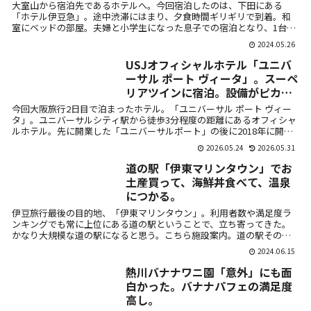
大室山から宿泊先であるホテルへ。今回宿泊したのは、下田にある
「ホテル伊豆急」。途中渋滞にはまり、夕食時間ギリギリで到着。和
室にベッドの部屋。夫婦と小学生になった息子での宿泊となり、1台は
エキストラベッ...
2024.05.26
USJオフィシャルホテル「ユニバ
ーサル ポート ヴィータ」。スーペ
リアツインに宿泊。設備がピカピ
カ、全室バストイレ別が良い。フ
今回大阪旅行2日目で泊まったホテル。「ユニバーサル ポート ヴィー
ァミリーにおすすめ。
タ」。ユニバーサルシティ駅から徒歩3分程度の距離にあるオフィシャ
ルホテル。先に開業した「ユニバーサルポート」の後に2018年に開業
した...
2026.05.24
2026.05.31
道の駅「伊東マリンタウン」でお
土産買って、海鮮丼食べて、温泉
につかる。
伊豆旅行最後の目的地、「伊東マリンタウン」。利用者数や満足度ラ
ンキングでも常に上位にある道の駅ということで、立ち寄ってきた。
かなり大規模な道の駅になると思う。こちら施設案内。道の駅そのも
のが観光地化し...
2024.06.15
熱川バナナワニ園「意外」にも面
白かった。バナナパフェの満足度
高し。