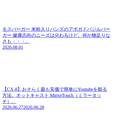
モスバーガー 米粉入りバンズのアボガドバジルバー
ガー 健康志向のニーズは分わるけど、何か物足りな
さも・・・。
2026.08.01
【CX-8】おそらく最も安価で簡単にYoutubeを観る
方法。オットキャスト MirrorTouch（ミラータッ
チ）。
2026.06.27
2026.06.28