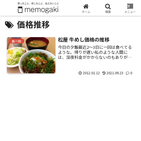
ホーム
検索
メニュー
価格推移
松屋 牛めし価格の推移
食べ物
今日の夕飯最近2～3日に一回は食べてる
ような。帰りが遅い私のような人間に
は、深夜料金がかからないのもありがた
い。只今、松屋では1月16日（月）15時
まで牛飯（並）が240円。すごい安さ。こ
んな料金で果たして、儲かるんだろう
2012.01.12
2021.09.23
0
か。不思議だぁ。キ...