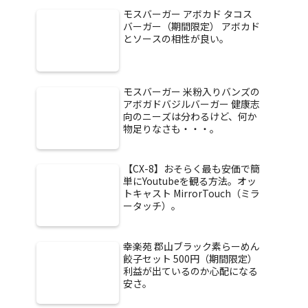
モスバーガー アボカド タコス
バーガー（期間限定） アボカド
とソースの相性が良い。
モスバーガー 米粉入りバンズの
アボガドバジルバーガー 健康志
向のニーズは分わるけど、何か
物足りなさも・・・。
【CX-8】おそらく最も安価で簡
単にYoutubeを観る方法。オッ
トキャスト MirrorTouch（ミラ
ータッチ）。
幸楽苑 郡山ブラック素らーめん
餃子セット 500円（期間限定）
利益が出ているのか心配になる
安さ。