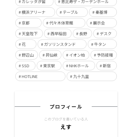
カレッタ汐留
恵比寿ザ・ガーデンホール
横浜アリーナ
テーブル
秦基博
京都
代々木体育館
展示会
天皇陛下
西早稲田
長野
デスク
花
ガソリンスタンド
牛タン
野辺山
昇仙峡
イオン柏
予防接種
SSD
東京駅
NHKホール
新宿
HOTLINE
九十九里
プロフィール
このブログを書いている人
えす