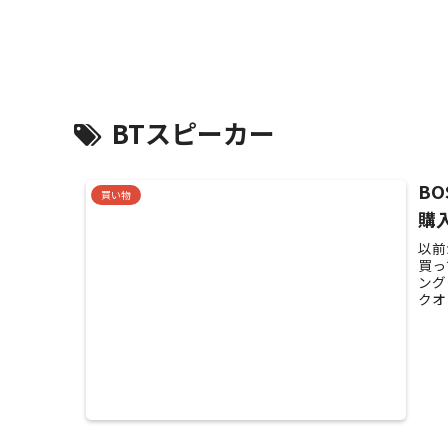
BTスピーカー
BO
買い物
購
以前
買っ
ング
クオ