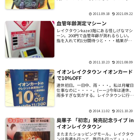
は中々珍しい。BENIという沖縄出身の女性
アーティストらしい。他のブースでは猿の
芸。アウ...
2011.09.18
2021.09.22
血管年齢測定マシーン
レイクタウンkaze3階にある怪しげなマシ
ーン。200円で血管年齢が測れるらしい。
指を入れて約1分間待つと・・・結果が出
る。が～ん。(-_-;)他にもストレスやら、
肌年齢やら。ストレスはこんなもので測...
2011.10.23
2021.08.09
イオンレイクタウン イオンカード
で10%OFF
連休初日。一日中、雨・・・。私は月曜日
仕事なのに・・・・。(ーー;)今年は連休、
雨多すぎな気がする。レイクタウンに行っ
てきた。店内に入ると、このPOPがあちら
こちらに出ている。もう、冬なのねぇ～と
思い...
2014.11.02
2021.10.20
奥華子 「初恋」発売記念ライブ in
イオンレイクタウン
またまたショッピングモール。レイクタウ
ンは先週も行って、昨日も行って・・・。