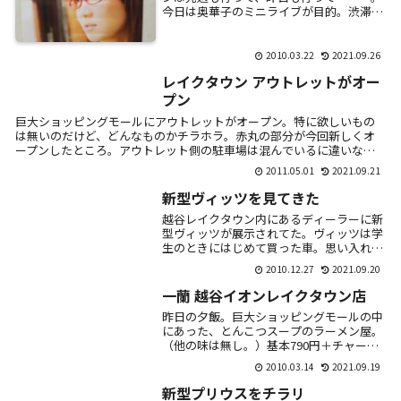
今日は奥華子のミニライブが目的。渋滞に
ハマリ、予定よりも30分近く遅刻。すごい
人で、全然見れない。この手のライブはか
なり行っ...
2010.03.22
2021.09.26
レイクタウン アウトレットがオー
プン
巨大ショッピングモールにアウトレットがオープン。特に欲しいもの
は無いのだけど、どんなものかチラホラ。赤丸の部分が今回新しくオ
ープンしたところ。アウトレット側の駐車場は混んでいるに違いない
ので、mori...
2011.05.01
2021.09.21
新型ヴィッツを見てきた
越谷レイクタウン内にあるディーラーに新
型ヴィッツが展示されてた。ヴィッツは学
生のときにはじめて買った車。思い入れの
ある車だけに気になる。今回で3代目。展
2010.12.27
2021.09.20
示されていたのは「Jewela」という主に
女性を...
一蘭 越谷イオンレイクタウン店
昨日の夕飯。巨大ショッピングモールの中
にあった、とんこつスープのラーメン屋。
（他の味は無し。）基本790円＋チャーシ
ュー（3枚）150円味の濃さ、油の量、麺の
2010.03.14
2021.09.19
固さ、ネギの種類まで細かくオーダーでき
る。...
新型プリウスをチラリ