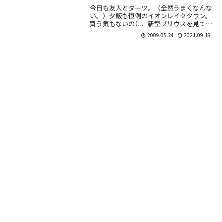
今日も友人とダーツ。（全然うまくなんな
い。）夕飯も恒例のイオンレイクタウン。
買う気もないのに、新型プリウスを見てい
こうという話に。とっても大きなショッピ
2009.05.24
2021.09.18
ングモールで、トヨタ系のディーラーが5
つぐらい入...