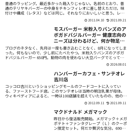
普通のラッピング。最近多かった箱入りじゃない。名前のとおり、普
通のテリヤキバーガーの中身をチキンフィレオに差し替えただけ。味
付けや構成（レタス）などは同じ。それなりにおいしいと思う。レギ
ュラーメニュー...
2011.04.10
2021.09.21
モスバーガー 米粉入りバンズのア
ボガドバジルバーガー 健康志向の
ニーズは分わるけど、何か物足り
なさも・・・。
ブログのネタなく、先月は一度も書き込むことなく、8月になってしま
った。何もないので、少し前にたべたやつ。米粉入りバンズのアボガ
ドバジルバーガー 650円。動物の肉を使わない大豆バーグでとっても
ヘルシー...
2026.08.01
ハンバーガーカフェ・サンテオレ
吉川店
コッコロ吉川というショッピングモールのフードコートに入ってい
る、ファーストフード店。このサンテオレは当時の明治乳業が母体。
ウィキペディアによると、一時は100店舗を超えていたものの、他のハ
ンバーガーチ...
2012.09.11
2021.09.11
マクドナルド メガマック
昨日から復活販売開始。メガマック＋メガ
ポテト＋ファンタグレープ（Ｌ）のクーポ
ン限定セット。何だか贅沢な気分。690
円。いくらポテトが好きでも、さすがにこ