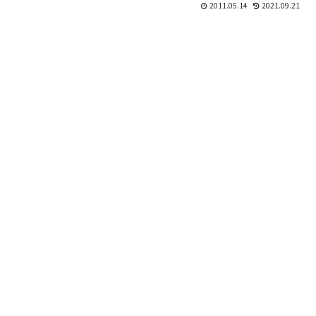
2011.05.14
2021.09.21
の量を一人で食べるのは飽きるか
も・・・。メガマッ...