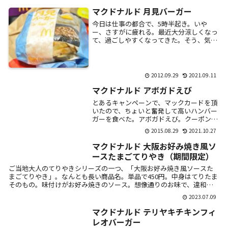
マクドナルド 月見バーガー
今日は仕事の都合で、5時半起き。いや
ー、さすがに疲れる。最近大分涼しくなっ
て、過ごしやすくなってきた。そう、気が
つけば、もうそんな季節。月見バーガー。
290円。いつも、どうやっても、こんな風
には撮れな...
2012.09.29
2021.09.11
マクドナルド アボガドえび
とあるキャンペーンで、マックカードを頂
いたので、ちょいと奮発して高いハンバー
ガーを食べた。アボガドえび。クーポン使
って360円。ふーむ。いつものマッククオ
2015.08.29
2021.10.27
リティだな。。見た目が大分微妙
だ・・・。味は悪...
マクドナルド 大阪お好み焼き風ソ
ースたまごてりやき（期間限定）
ご当地大人のてりやきシリーズの一つ、「大阪お好み焼き風ソースた
まごてりやき」。なんとも長い商品名。単品で450円。中身はてりたま
そのもの。味付けがお好み焼きのソース。想像通りのお味で、違和感
なく普通に...
2023.07.09
マクドナルド テリヤキチキンフィ
レオバーガー