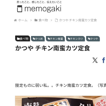
ホーム
食べ物
かつや チキン南蛮カツ定食
食べ物
かつ丼
チキン南蛮
チキンカツ
かつや
かつや チキン南蛮カツ定食
限定ものに弱い私。。チキン南蛮カツ定食。（写