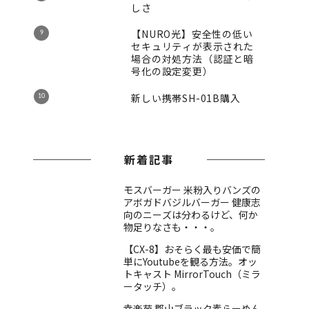
しさ
【NURO光】安全性の低い
セキュリティが表示された
場合の対処方法（認証と暗
号化の設定変更）
新しい携帯SH-01B購入
新着記事
モスバーガー 米粉入りバンズの
アボガドバジルバーガー 健康志
向のニーズは分わるけど、何か
物足りなさも・・・。
【CX-8】おそらく最も安価で簡
単にYoutubeを観る方法。オッ
トキャスト MirrorTouch（ミラ
ータッチ）。
幸楽苑 郡山ブラック素らーめん