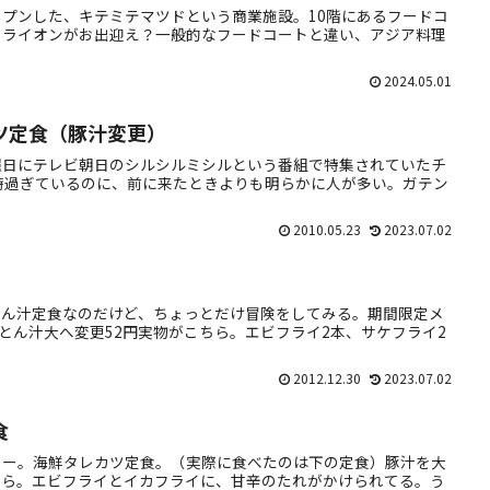
プンした、キテミテマツドという商業施設。10階にあるフードコ
ーライオンがお出迎え？一般的なフードコートと違い、アジア料理
2024.05.01
ツ定食（豚汁変更）
曜日にテレビ朝日のシルシルミシルという番組で特集されていたチ
時過ぎているのに、前に来たときよりも明らかに人が多い。ガテン
2010.05.23
2023.07.02
とん汁定食なのだけど、ちょっとだけ冒険をしてみる。期間限定メ
＋とん汁大へ変更52円実物がこちら。エビフライ2本、サケフライ2
2012.12.30
2023.07.02
食
ュー。海鮮タレカツ定食。（実際に食べたのは下の定食）豚汁を大
ちら。エビフライとイカフライに、甘辛のたれがかけられてる。う