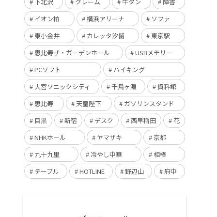
下北沢
クレーム
牛タン
障害
イオン柏
横浜アリーナ
ソファ
東小金井
カレッタ汐留
東京駅
恵比寿ザ・ガーデンホール
USBメモリー
PCソフト
ハイキング
大宮ソニックシティ
千鳥ヶ淵
資料館
恵比寿
天皇陛下
ガソリンスタンド
目黒
新宿
デスク
西早稲田
花
NHKホール
ヤマザキ
京都
九十九里
冷やし中華
相棒
テーブル
HOTLINE
野辺山
府中