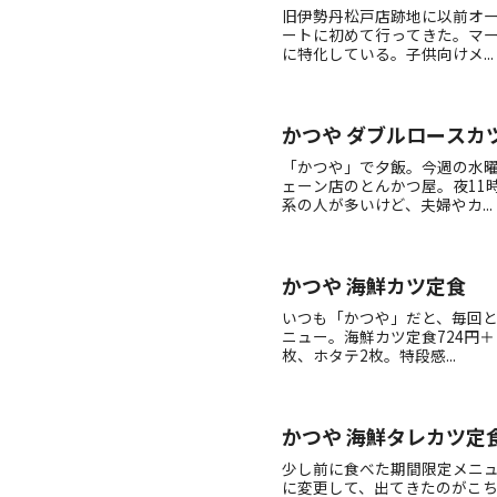
旧伊勢丹松戸店跡地に以前オー
ートに初めて行ってきた。マ
に特化している。子供向けメ...
かつや ダブルロースカ
「かつや」で夕飯。今週の水
ェーン店のとんかつ屋。夜11
系の人が多いけど、夫婦やカ...
かつや 海鮮カツ定食
いつも「かつや」だと、毎回
ニュー。海鮮カツ定食724円
枚、ホタテ2枚。特段感...
かつや 海鮮タレカツ定
少し前に食べた期間限定メニ
に変更して、出てきたのがこ