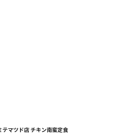
ミテマツド店 チキン南蛮定食