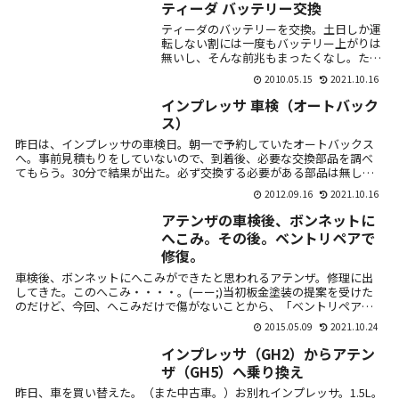
ティーダ バッテリー交換
ティーダのバッテリーを交換。土日しか運
転しない割には一度もバッテリー上がりは
無いし、そんな前兆もまったくなし。た
だ、そろそろ替えないといけない時期。
2010.05.15
2021.10.16
ACデルコ S55B24L純正よりも容量が大き
いタイ...
インプレッサ 車検（オートバック
ス）
昨日は、インプレッサの車検日。朝一で予約していたオートバックス
へ。事前見積もりをしていないので、到着後、必要な交換部品を調べ
てもらう。30分で結果が出た。必ず交換する必要がある部品は無しと
のこと。とり...
2012.09.16
2021.10.16
アテンザの車検後、ボンネットに
へこみ。その後。ベントリペアで
修復。
車検後、ボンネットにへこみができたと思われるアテンザ。修理に出
してきた。このへこみ・・・・。(ーー;)当初板金塗装の提案を受けた
のだけど、今回、へこみだけで傷がないことから、「ベントリペア」
という修理...
2015.05.09
2021.10.24
インプレッサ（GH2）からアテン
ザ（GH5）へ乗り換え
昨日、車を買い替えた。（また中古車。）お別れインプレッサ。1.5L。