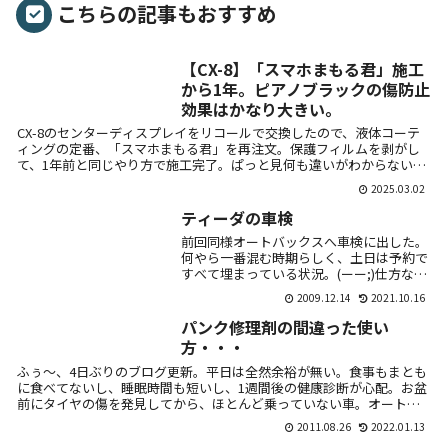
こちらの記事もおすすめ
【CX-8】「スマホまもる君」施工
から1年。ピアノブラックの傷防止
効果はかなり大きい。
CX-8のセンターディスプレイをリコールで交換したので、液体コーテ
ィングの定番、「スマホまもる君」を再注文。保護フィルムを剥がし
て、1年前と同じやり方で施工完了。ぱっと見何も違いがわからない。
CX-8...
2025.03.02
ティーダの車検
前回同様オートバックスへ車検に出した。
何やら一番混む時期らしく、土日は予約で
すべて埋まっている状況。(ーー;)仕方ない
ので1週間預けることに。今回はタイヤを
2009.12.14
2021.10.16
交換。ピレリという聞いたこと無いメーカ
ーのも...
パンク修理剤の間違った使い
方・・・
ふぅ～、4日ぶりのブログ更新。平日は全然余裕が無い。食事もまとも
に食べてないし、睡眠時間も短いし、1週間後の健康診断が心配。お盆
前にタイヤの傷を発見してから、ほとんど乗っていない車。オートバ
ックスの人...
2011.08.26
2022.01.13