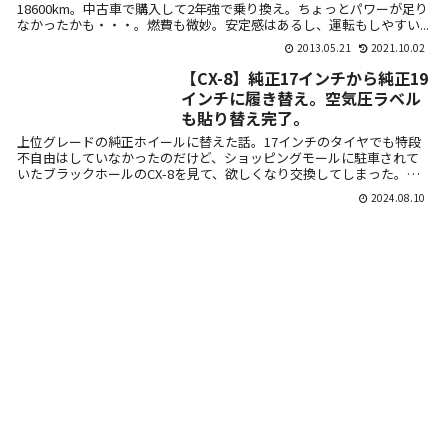
18600km。中古車で購入して2年強で乗り換え。ちょっとパワーが足り
なかったかも・・・。燃費も微妙。安定感はあるし、運転もしやすい...
2013.05.21
2021.10.02
【CX-8】純正17インチから純正19
インチに履き替え。空気圧ラベル
も貼り替え完了。
上位グレードの純正ホイールに替えた話。17インチのタイヤでも特段
不自由はしていなかったのだけど、ショッピングモールに駐車されて
いたブラックホールのCX-8を見て、欲しくなり交換してしまった。ま
だ走行距...
2024.08.10