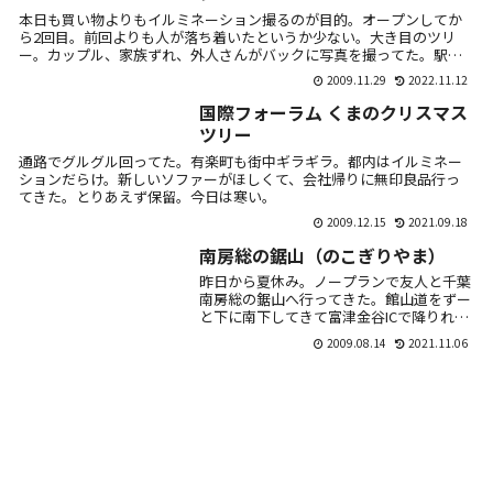
本日も買い物よりもイルミネーション撮るのが目的。オープンしてか
ら2回目。前回よりも人が落ち着いたというか少ない。大き目のツリ
ー。カップル、家族ずれ、外人さんがバックに写真を撮ってた。駅側
から。緑が基調...
2009.11.29
2022.11.12
国際フォーラム くまのクリスマス
ツリー
通路でグルグル回ってた。有楽町も街中ギラギラ。都内はイルミネー
ションだらけ。新しいソファーがほしくて、会社帰りに無印良品行っ
てきた。とりあえず保留。今日は寒い。
2009.12.15
2021.09.18
南房総の鋸山（のこぎりやま）
昨日から夏休み。ノープランで友人と千葉
南房総の鋸山へ行ってきた。館山道をずー
と下に南下してきて富津金谷ICで降りれ
ば、すぐ近く。千葉付近で若干渋滞したけ
2009.08.14
2021.11.06
ど、予想していたほど混んでなく、あっと
言う間。途...