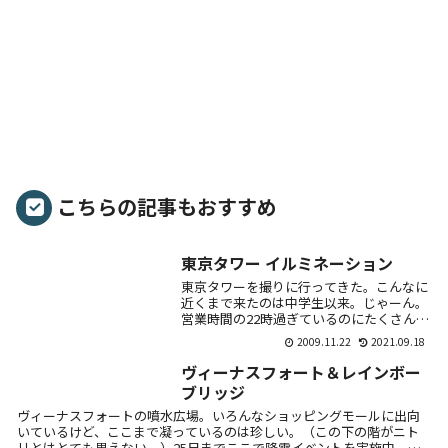
こちらの記事もおすすめ
東京タワー イルミネーション
東京タワーを撮りに行ってきた。こんなに
近くまで来たのは中学生以来。じゃーん。
営業時間の22時過ぎているのにたくさんの
人々。（イルミネーションは24時まで。）
2009.11.22
2021.09.18
下から。ワイドに。やっぱり東京のシンボ
ル。ど...
ヴィーナスフォート＆レインボー
ブリッジ
ヴィーナスフォートの噴水広場。いろんなショッピングモールに出向
いているけど、ここまで凝っているのは珍しい。（この下の階がニト
リとはとても思えない。）25日までここで降雪イベントを実施中。