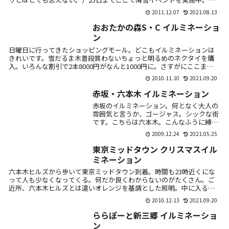
Venusfo...
2011.12.07
2021.08.13
おおたかの森S・C イルミネーショ
ン
日曜日に行ってきたショッピングモール。どこもイルミネーションは
きれいです。雪だるま木普段買わないちょっと明るめのネクタイを購
入。いろんな割引で2本8000円がなんと1000円に。さすがにここまで
値引き...
2010.11.10
2021.09.20
赤坂・六本木 イルミネーション
赤坂のイルミネーション。何となく大人の
雰囲気と言うか、ゴージャス。シックな街
です。こちらは六本木。こんなふうに縛ら
れてる。タクシーばっかり。不景気とは言
2009.12.24
2021.05.25
え、お金のにおいがプンプンするなぁ。
東京ミッドタウン クリスマスイル
ミネーション
六本木ヒルズから歩いて東京ミッドタウン到着。時間も23時近くにな
って人も少なくなってくる。何だか良くわからないのがたくさん。ご
近所、六本木ヒルズとは違いオレンジを基調とした照明。中に入ると
田舎にはなさ...
2010.12.13
2021.09.20
ららぽーと新三郷 イルミネーショ
ン