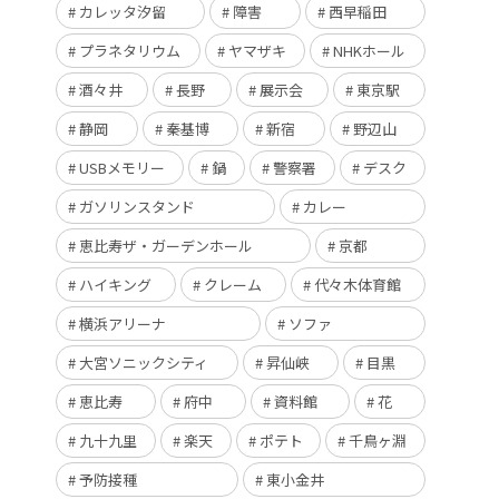
カレッタ汐留
障害
西早稲田
プラネタリウム
ヤマザキ
NHKホール
酒々井
長野
展示会
東京駅
静岡
秦基博
新宿
野辺山
USBメモリー
鍋
警察署
デスク
ガソリンスタンド
カレー
恵比寿ザ・ガーデンホール
京都
ハイキング
クレーム
代々木体育館
横浜アリーナ
ソファ
大宮ソニックシティ
昇仙峡
目黒
恵比寿
府中
資料館
花
九十九里
楽天
ポテト
千鳥ヶ淵
予防接種
東小金井