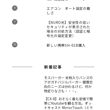
エアコン オート設定の難
しさ
【NURO光】安全性の低い
セキュリティが表示された
場合の対処方法（認証と暗
号化の設定変更）
新しい携帯SH-01B購入
新着記事
モスバーガー 米粉入りバンズの
アボガドバジルバーガー 健康志
向のニーズは分わるけど、何か
物足りなさも・・・。
【CX-8】おそらく最も安価で簡
単にYoutubeを観る方法。オッ
トキャスト MirrorTouch（ミラ