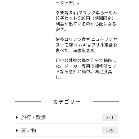
ータッチ）。
幸楽苑 郡山ブラック素らーめん
餃子セット 500円（期間限定）
利益が出ているのか心配になる
安さ。
博多コリアン食堂 ニューフジヤ
スナモ店 サムギョブサル定食を
食べた。満腹度高め。
自宅の外壁の傷を自分で補修し
た。メーカー専用の補修液セッ
トなら意外と簡単。満足度高
し。
カテゴリー
旅行・散歩
311
買い物
275